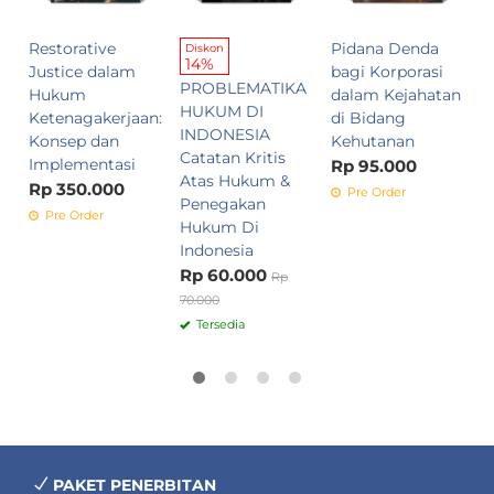
R
Restorative
Pidana Denda
Diskon
14%
Justice dalam
bagi Korporasi
PROBLEMATIKA
Hukum
dalam Kejahatan
HUKUM DI
Ketenagakerjaan:
di Bidang
INDONESIA
Konsep dan
Kehutanan
Catatan Kritis
Implementasi
Rp 95.000
Atas Hukum &
Rp 350.000
Pre Order
Penegakan
Pre Order
Hukum Di
Indonesia
Rp 60.000
Rp
70.000
Tersedia
PAKET PENERBITAN