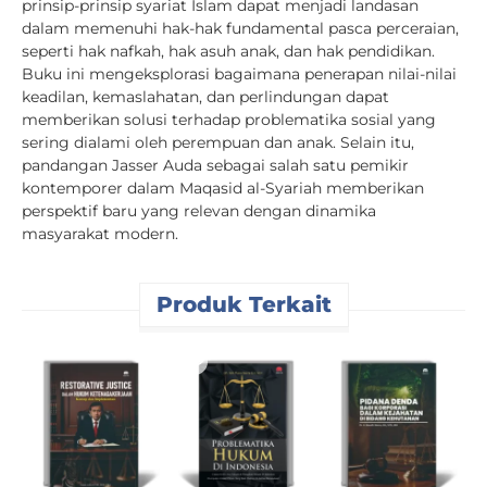
prinsip-prinsip syariat Islam dapat menjadi landasan
dalam memenuhi hak-hak fundamental pasca perceraian,
seperti hak nafkah, hak asuh anak, dan hak pendidikan.
Buku ini mengeksplorasi bagaimana penerapan nilai-nilai
keadilan, kemaslahatan, dan perlindungan dapat
memberikan solusi terhadap problematika sosial yang
sering dialami oleh perempuan dan anak. Selain itu,
pandangan Jasser Auda sebagai salah satu pemikir
kontemporer dalam Maqasid al-Syariah memberikan
perspektif baru yang relevan dengan dinamika
masyarakat modern.
Produk Terkait
H
P
I
(
I
T