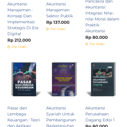
Pancasila dan
Akuntansi
Akuntansi
Akuntansi:
Manajemen :
Manajemen
Integrasi Nilai-
Konsep Dan
Sektor Publik
nilai Moral dalam
Implementasi
Rp 137.000
Praktik
Strategis Di Era
Pre Order
Akuntansi
Digital
Rp 80.000
Rp 212.000
Pre Order
Pre Order
Pasar dan
Akuntansi
Akuntansi
Lembaga
Syariah Untuk
Perusahaan
Keuangan : Teori
Pembangunan
Dagang Edisi 1
dan Aplikasi
Berkelanjutan
Rp 80.000