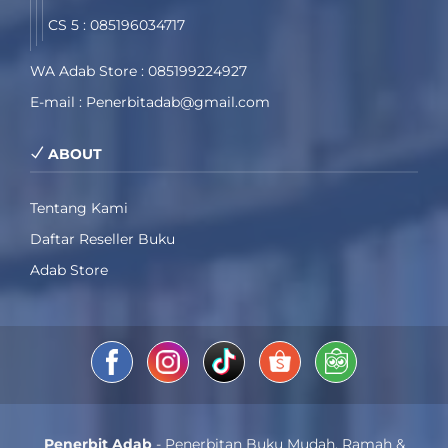
CS 5 : 085196034717
WA Adab Store : 085199224927
E-mail : Penerbitadab@gmail.com
ABOUT
Tentang Kami
Daftar Reseller Buku
Adab Store
Penerbit Adab
- Penerbitan Buku Mudah, Ramah &