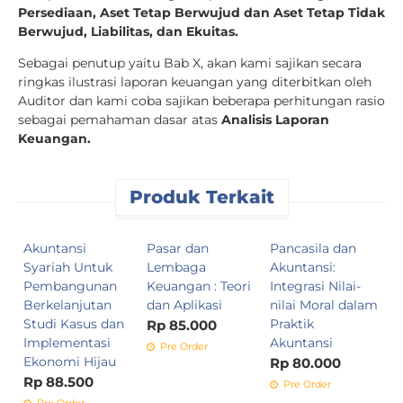
Persediaan, Aset Tetap Berwujud dan Aset Tetap Tidak
Berwujud, Liabilitas, dan Ekuitas.
Sebagai penutup yaitu Bab X, akan kami sajikan secara
ringkas ilustrasi laporan keuangan yang diterbitkan oleh
Auditor dan kami coba sajikan beberapa perhitungan rasio
sebagai pemahaman dasar atas
Analisis Laporan
Keuangan.
Produk Terkait
Akuntansi
Pasar dan
Pancasila dan
A
Syariah Untuk
Lembaga
Akuntansi:
M
Pembangunan
Keuangan : Teori
Integrasi Nilai-
S
Berkelanjutan
dan Aplikasi
nilai Moral dalam
R
Studi Kasus dan
Praktik
Rp 85.000
Implementasi
Akuntansi
Pre Order
Ekonomi Hijau
Rp 80.000
Rp 88.500
Pre Order