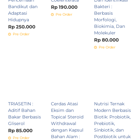
Pencernaan
Coelenterata
Dan Identifikasi
Bandikut dan
Bakteri :
Rp 190.000
Adaptasi
Berbasis
Pre Order
Hidupnya
Morfologi,
Biokimia, Dan
Rp 250.000
Molekuler
Pre Order
Rp 80.000
Pre Order
TRIASETIN :
Cerdas Atasi
Nutrisi Ternak
Aditif Bahan
Eksim dan
Modern Berbasis
Bakar Berbasis
Topical Steroid
Biotik: Probiotik,
Gliserol
Withdrawal
Prebiotik,
dengan Kapsul
Sinbiotik, dan
Rp 85.000
Bahan Alam :
Postbiotik untuk
Pre Order