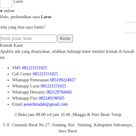
Laras
● online
Halo, perkenalkan saya
Laras
baru saja
Ada yang bisa saya bantu?
baru saja
Kirim
Kontak Kami
Apabila ada yang ditanyakan, silahkan hubungi kami melalui kontak di bawah
ini.
SMS
081221151025
Call Center
081221151025
Whatsapp
Pemesanan
085199224927
Whatsapp
Laras
081221151025
Whatsapp
Dewanty
082129784445
Whatsapp
Fitri
082249198505
Email
penerbitadab@gmail.com
Buka jam 08.00 s/d jam 16.00 ,Minggu & Hari Besar Tutup
Jl. Cimanuk Barat No.27, Sindang, Kec. Sindang, Kabupaten Indramayu,
Jawa Barat.