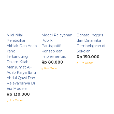
Nilai-Nilai
Model Pelayanan
Bahasa Inggris
Pendidikan
Publik
dan Dinamika
Akhlak Dan Adab
Partisipatif:
Pembelajaran di
Yang
Konsep dan
Sekolah
Terkandung
Implementasi
Rp 150.000
Dalam Kitab
Rp 80.000
Pre Order
Manẓūmat Al-
Pre Order
Ādāb Karya Ibnu
Abdul Qawi Dan
Relevansinya Di
Era Modern
Rp 130.000
Pre Order