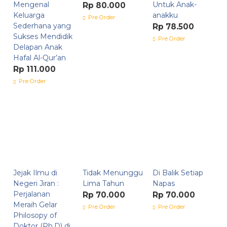
Mengenal
Untuk Anak-
Rp 80.000
Keluarga
anakku
Pre Order
Sederhana yang
Rp 78.500
Sukses Mendidik
Pre Order
Delapan Anak
Hafal Al-Qur’an
Rp 111.000
Pre Order
Jejak Ilmu di
Tidak Menunggu
Di Balik Setiap
Negeri Jiran :
Lima Tahun
Napas
Perjalanan
Rp 70.000
Rp 70.000
Meraih Gelar
Pre Order
Pre Order
Philosopy of
Doktor (Ph.D) di