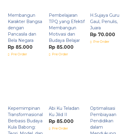
Membangun
Pembelajaran
H.Sujaya Guru
Karakter Bangsa
TPQ yang Efektif
Gaul, Penulis,
dengan
Membangun
Juara
Pancasila dan
Motivasi dan
Rp 70.000
Bela Negara
Budaya Belajar
Pre Order
Rp 85.000
Rp 85.000
Pre Order
Pre Order
Kepemimpinan
Abi Ku Teladan
Optimalisasi
Transformasional
Ku Jilid II
Pembiayaan
Berbasis Budaya
Pendidikan
Rp 85.000
Kula Babong:
dalam
Pre Order
Teori, Model, dan
Mendukung