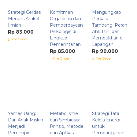
Strategi Cerdas
Komitmen
Mengungkap
Menulis Artikel
Organisasi dan
Perkara
Ilmiah
Pemberdayaan
Tambang: Peran
Psikologis di
Ahli, Izin, dan
Rp 83.000
Lingkup
Pembuktian di
Pre Order
Pemerintahan
Lapangan
Rp 85.000
Rp 90.000
Pre Order
Pre Order
Yames Uang:
Metabolisme
Strategi Tata
Dari Anak Miskin
dan Simbiosis:
Kelola Energi
Menjadi
Prinsip, Metode,
untuk
Pemimpin
dan Aplikasi :
Pembangunan