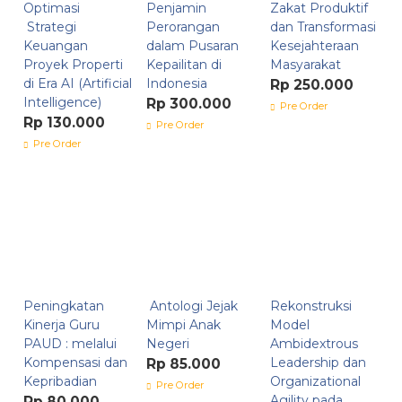
Optimasi
Penjamin
Zakat Produktif
Strategi
Perorangan
dan Transformasi
Keuangan
dalam Pusaran
Kesejahteraan
Proyek Properti
Kepailitan di
Masyarakat
di Era AI (Artificial
Indonesia
Rp 250.000
Intelligence)
Rp 300.000
Pre Order
Rp 130.000
Pre Order
Pre Order
Peningkatan
Antologi Jejak
Rekonstruksi
Kinerja Guru
Mimpi Anak
Model
PAUD : melalui
Negeri
Ambidextrous
Kompensasi dan
Leadership dan
Rp 85.000
Kepribadian
Organizational
Pre Order
Agility pada
Rp 80.000