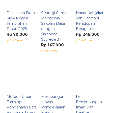
Perjalanan Duta
Strategi Cerdas
Narasi Kebijakan
SMA Negeri 1
Mengelola
dan Harmoni
Tembilahan
Sekolah Dasar
Kehidupan
Tahun 2025
dengan
Beragama
Balanced
Rp 70.000
Rp 245.000
Scorecard
Pre Order
Pre Order
Rp 147.000
Pre Order
Metode Urban
Membangun
Di
Farming :
Inovasi
Persimpangan
Pengenalan Cara
Pembelajaran
Iman Dan
Bercocok Tanam
Melalui
Realitas