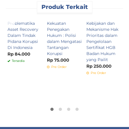
Produk Terkait
Problematika
Kekuatan
Kebijakan dan
K
Asset Recovery
Penegakan
Mekanisme Hak
P
Dalam Tindak
Hukum : Polisi
Prioritas dalam
d
Pidana Korupsi
dalam Mengatasi
Pengelolaan
H
Di Indonesia
Tantangan
Sertifikat HGB
d
Korupsi
Badan Hukum
Rp 84.000
R
yang Pailit
Rp 75.000
Tersedia
Rp 250.000
Pre Order
Pre Order