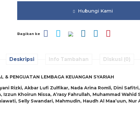
Hubungi Kami
Bagikan ke
Deskripsi
Info Tambahan
Diskusi (0)
AL & PENGUATAN LEMBAGA KEUANGAN SYARIAH
yani Rizki, Akbar Lufi Zulfikar, Nada Arina Romli, Dini Safi
h, Izzun Khoirun Nissa, A’rasy Fahrullah, Muhammad Wahid S
uniawati, Selly Swandari, Mahmudin, Haudh Al Maa’uun, Nur 