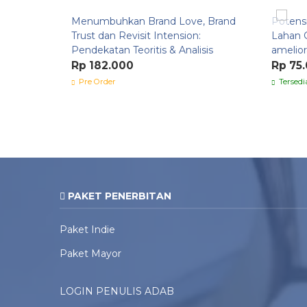
Menumbuhkan Brand Love, Brand
Potensi
Trust dan Revisit Intension:
Lahan 
Pendekatan Teoritis & Analisis
amelior
Rp 182.000
Rp 75
Pre Order
Tersedi
PAKET PENERBITAN
Paket Indie
Paket Mayor
LOGIN PENULIS ADAB