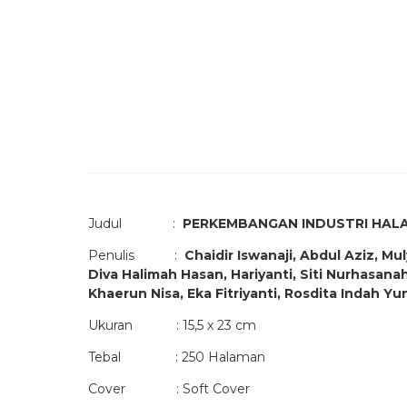
Judul :
PERKEMBANGAN INDUSTRI HAL
Penulis :
Chaidir Iswanaji, Abdul Aziz, Mul
Diva Halimah Hasan, Hariyanti, Siti Nurhasana
Khaerun Nisa, Eka Fitriyanti, Rosdita Indah Y
Ukuran : 15,5 x 23 cm
Tebal : 250 Halaman
Cover : Soft Cover