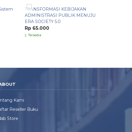
 Sistem
TRANSFORMASI KEBIJAKAN
Pentingny
ADMINISTRASI PUBLIK MENUJU
Governan
ERA SOCIETY 5.0
Reputasi 
Rp 65.000
Rp 80.0
Tersedia
Pre Order
ABOUT
entang Kami
ftar Reseller Buku
ab Store