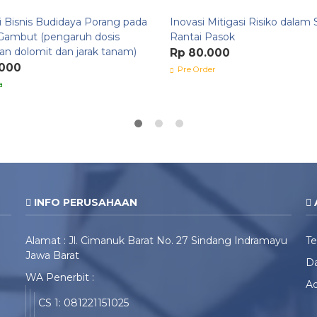
 Bisnis Budidaya Porang pada
Inovasi Mitigasi Risiko dalam
Gambut (pengaruh dosis
Rantai Pasok
an dolomit dan jarak tanam)
Rp 80.000
.000
Pre Order
a
INFO PERUSAHAAN
Alamat : Jl. Cimanuk Barat No. 27 Sindang Indramayu
T
Jawa Barat
Da
WA Penerbit :
Ad
CS 1: 081221151025