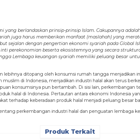
i yang berlandaskan prinsip-prinsip Islam. Cakupannya adalah
yariah juga harus memberikan manfaat (maslahah) yang merata
but sejalan dengan pengertian ekonomi syariah pada Global Is
 inti perekonomian beserta ekosistemnya yang secara struktu
 Sehingga Lembaga keuangan
syariah memiliki peluang besar unt
 lebihnya ditopang oleh konsumsi rumah tangga menjadikan indus
h muslim di Indonesia, menjadikan industri halal akan terus 
 konsumsinya pun bertambah. Di sisi lain, perkembangan tekn
uk halal di Indonesia. Pertautan antara ekonomi Indonesia ya
 terhadap keberadaan produk halal menjadi peluang besar bag
tentang perkembangan industri halal dan penguatan lembaga k
Produk Terkait