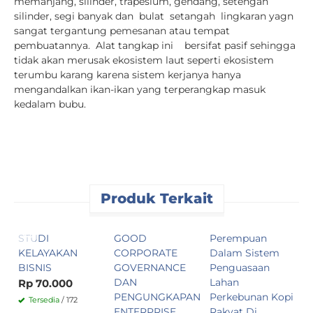
memanjang, silinder, trapesium, gendang, setengah
silinder, segi banyak dan bulat setangah lingkaran yagn
sangat tergantung pemesanan atau tempat
pembuatannya. Alat tangkap ini bersifat pasif sehingga
tidak akan merusak ekosistem laut seperti ekosistem
terumbu karang karena sistem kerjanya hanya
mengandalkan ikan-ikan yang terperangkap masuk
kedalam bubu.
Produk Terkait
STUDI
GOOD
Perempuan
S
KELAYAKAN
CORPORATE
Dalam Sistem
M
BISNIS
GOVERNANCE
Penguasaan
L
DAN
Lahan
S
Rp 70.000
PENGUNGKAPAN
Perkebunan Kopi
L
Tersedia
/ 172
ENTERPRISE
Rakyat Di
P