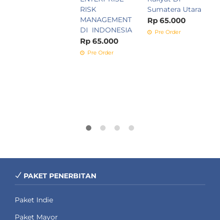
RISK
Sumatera Utara
R
MANAGEMENT
Rp 65.000
DI INDONESIA
Pre Order
Rp 65.000
Pre Order
PAKET PENERBITAN
Paket Indie
Paket Mayor