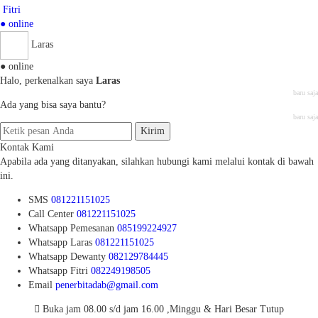
Fitri
● online
Laras
● online
Halo, perkenalkan saya
Laras
baru saja
Ada yang bisa saya bantu?
baru saja
Kirim
Kontak Kami
Apabila ada yang ditanyakan, silahkan hubungi kami melalui kontak di bawah
ini.
SMS
081221151025
Call Center
081221151025
Whatsapp
Pemesanan
085199224927
Whatsapp
Laras
081221151025
Whatsapp
Dewanty
082129784445
Whatsapp
Fitri
082249198505
Email
penerbitadab@gmail.com
Buka jam 08.00 s/d jam 16.00 ,Minggu & Hari Besar Tutup