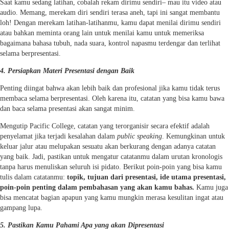
Saat kamu sedang latihan, cobalah rekam dirimu sendiri– mau itu video atau
audio. Memang, merekam diri sendiri terasa aneh, tapi ini sangat membantu
loh! Dengan merekam latihan-latihanmu, kamu dapat menilai dirimu sendiri
atau bahkan meminta orang lain untuk menilai kamu untuk memeriksa
bagaimana bahasa tubuh, nada suara, kontrol napasmu terdengar dan terlihat
selama berpresentasi.
4. Persiapkan Materi Presentasi dengan Baik
Penting diingat bahwa akan lebih baik dan profesional jika kamu tidak terus
membaca selama berpresentasi. Oleh karena itu, catatan yang bisa kamu bawa
dan baca selama presentasi akan sangat minim.
Mengutip Pacific College, catatan yang terorganisir secara efektif adalah
penyelamat jika terjadi kesalahan dalam
public speaking
. Kemungkinan untuk
keluar jalur atau melupakan sesuatu akan berkurang dengan adanya catatan
yang baik. Jadi, pastikan untuk mengatur catatanmu dalam urutan kronologis
tanpa harus menuliskan seluruh isi pidato. Berikut poin-poin yang bisa kamu
tulis dalam catatanmu:
topik, tujuan dari presentasi, ide utama presentasi,
poin-poin penting dalam pembahasan yang akan kamu bahas.
Kamu juga
bisa mencatat bagian apapun yang kamu mungkin merasa kesulitan ingat atau
gampang lupa.
5. Pastikan Kamu Pahami Apa yang akan Dipresentasi