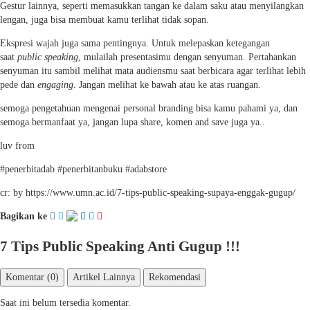
Gestur lainnya, seperti memasukkan tangan ke dalam saku atau menyilangkan
lengan, juga bisa membuat kamu terlihat tidak sopan.
Ekspresi wajah juga sama pentingnya. Untuk melepaskan ketegangan
saat
public speaking
, mulailah presentasimu dengan senyuman. Pertahankan
senyuman itu sambil melihat mata audiensmu saat berbicara agar terlihat lebih
pede dan
engaging
. Jangan melihat ke bawah atau ke atas ruangan.
semoga pengetahuan mengenai personal branding bisa kamu pahami ya, dan
semoga bermanfaat ya, jangan lupa share, komen and save juga ya..
luv from
#penerbitadab #penerbitanbuku #adabstore
cr: by https://www.umn.ac.id/7-tips-public-speaking-supaya-enggak-gugup/
Bagikan ke
7 Tips Public Speaking Anti Gugup !!!
Komentar (0)
Artikel Lainnya
Rekomendasi
Saat ini belum tersedia komentar.