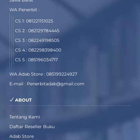
WA Penerbit :
CS 1: 081221151025
CS 2 : 082129784445
CS 3 : 082249198505
CS 4 : 082298398400
CS 5 : 085196034717
WA Adab Store : 085199224927
E-mail : Penerbitadab@gmail.com
ABOUT
Tentang Kami
Daftar Reseller Buku
Adab Store