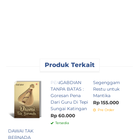
Produk Terkait
PENGABDIAN
Segenggam
H
TANPA BATAS :
Restu untuk
J
Goresan Pena
Mantika
C
Dari Guru Di Tepi
K
Rp 155.000
Sungai Katingan
R
Pre Order
Rp 60.000
Tersedia
DAWAI TAK
BERNADA