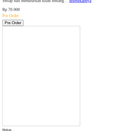
Setiap bait menuturkan kisah tentang…
selengkapnya
Rp 70.000
Pre Order
Pre Order
Diskon