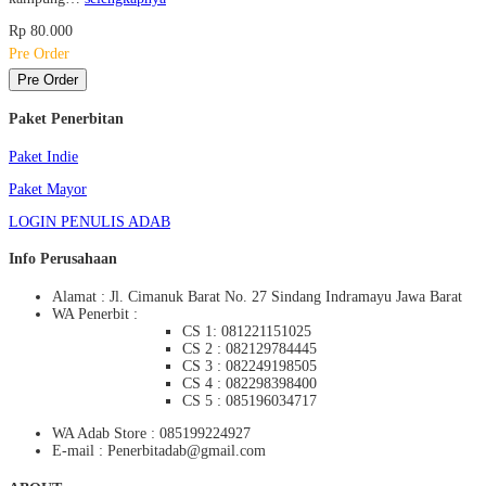
Rp 80.000
Pre Order
Pre Order
Paket Penerbitan
Paket Indie
Paket Mayor
LOGIN PENULIS ADAB
Info Perusahaan
Alamat : Jl. Cimanuk Barat No. 27 Sindang Indramayu Jawa Barat
WA Penerbit :
CS 1: 081221151025
CS 2 : 082129784445
CS 3 : 082249198505
CS 4 : 082298398400
CS 5 : 085196034717
WA Adab Store : 085199224927
E-mail : Penerbitadab@gmail.com