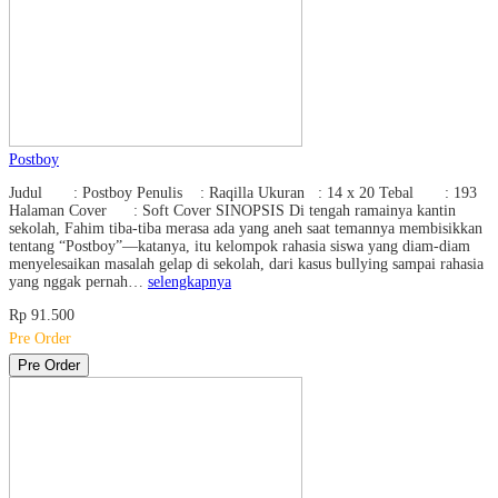
Postboy
Judul : Postboy Penulis : Raqilla Ukuran : 14 x 20 Tebal : 193
Halaman Cover : Soft Cover SINOPSIS Di tengah ramainya kantin
sekolah, Fahim tiba-tiba merasa ada yang aneh saat temannya membisikkan
tentang “Postboy”—katanya, itu kelompok rahasia siswa yang diam-diam
menyelesaikan masalah gelap di sekolah, dari kasus bullying sampai rahasia
yang nggak pernah…
selengkapnya
Rp 91.500
Pre Order
Pre Order