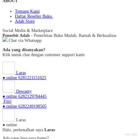
ABOUT
Tentang Kami
Daftar Reseller Buku
Adab Store
Social Media & Marketplace
Penerbit Adab
- Penerbitan Buku Mudah, Ramah & Berkualitas
Chat via Whatsapp
Ada yang ditanyakan?
Klik untuk chat dengan customer support kami
Laras
● online
6281221151025
Dewanty
● online
6282129784445
Fitri
● online
6282249198505
Laras
● online
Halo, perkenalkan saya
Laras
baru saja
Ada yang bisa saya bantu?