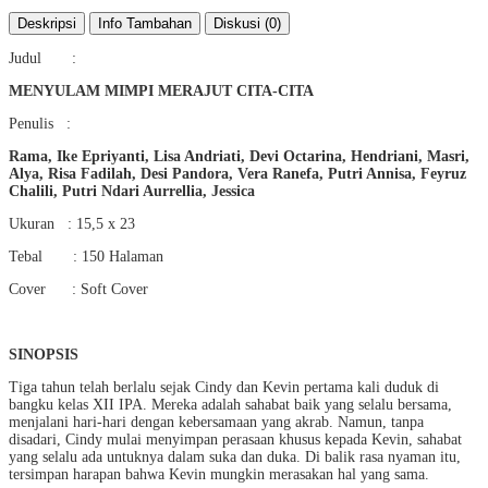
Deskripsi
Info Tambahan
Diskusi (0)
Judul :
MENYULAM MIMPI MERAJUT CITA-CITA
Penulis :
Rama, Ike Epriyanti, Lisa Andriati, Devi Octarina, Hendriani, Masri,
Alya, Risa Fadilah, Desi Pandora, Vera Ranefa, Putri Annisa, Feyruz
Chalili, Putri Ndari Aurrellia, Jessica
Ukuran : 15,5 x 23
Tebal : 150 Halaman
Cover : Soft Cover
SINOPSIS
Tiga tahun telah berlalu sejak Cindy dan Kevin pertama kali duduk di
bangku kelas XII IPA. Mereka adalah sahabat baik yang selalu bersama,
menjalani hari-hari dengan kebersamaan yang akrab. Namun, tanpa
disadari, Cindy mulai menyimpan perasaan khusus kepada Kevin, sahabat
yang selalu ada untuknya dalam suka dan duka. Di balik rasa nyaman itu,
tersimpan harapan bahwa Kevin mungkin merasakan hal yang sama.