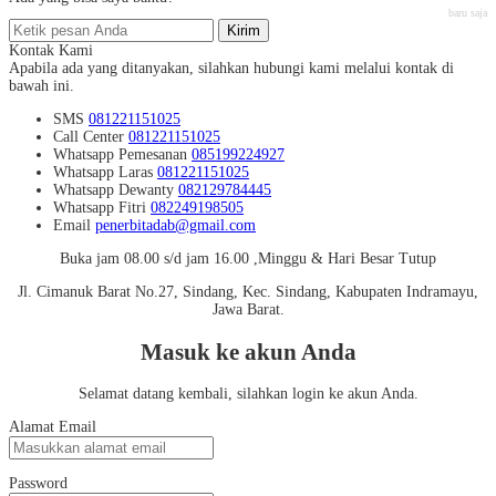
baru saja
Kirim
Kontak Kami
Apabila ada yang ditanyakan, silahkan hubungi kami melalui kontak di
bawah ini.
SMS
081221151025
Call Center
081221151025
Whatsapp
Pemesanan
085199224927
Whatsapp
Laras
081221151025
Whatsapp
Dewanty
082129784445
Whatsapp
Fitri
082249198505
Email
penerbitadab@gmail.com
Buka jam 08.00 s/d jam 16.00 ,Minggu & Hari Besar Tutup
Jl. Cimanuk Barat No.27, Sindang, Kec. Sindang, Kabupaten Indramayu,
Jawa Barat.
Masuk ke akun Anda
Selamat datang kembali, silahkan login ke akun Anda.
Alamat Email
Password