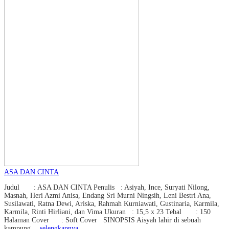
ASA DAN CINTA
Judul : ASA DAN CINTA Penulis : Asiyah, Ince, Suryati Nilong,
Masnah, Heri Azmi Anisa, Endang Sri Murni Ningsih, Leni Bestri Ana,
Susilawati, Ratna Dewi, Ariska, Rahmah Kurniawati, Gustinaria, Karmila,
Karmila, Rinti Hirliani, dan Vima Ukuran : 15,5 x 23 Tebal : 150
Halaman Cover : Soft Cover SINOPSIS Aisyah lahir di sebuah
kampung…
selengkapnya