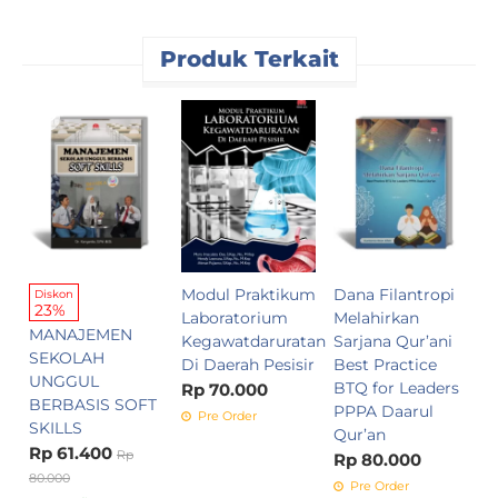
Produk Terkait
S
P
M
A
R
Modul Praktikum
Dana Filantropi
Diskon
23%
Laboratorium
Melahirkan
MANAJEMEN
Kegawatdaruratan
Sarjana Qur’ani
SEKOLAH
Di Daerah Pesisir
Best Practice
UNGGUL
BTQ for Leaders
Rp 70.000
BERBASIS SOFT
PPPA Daarul
Pre Order
SKILLS
Qur’an
Rp 61.400
Rp
Rp 80.000
80.000
Pre Order