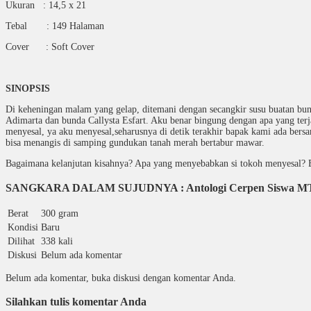
Ukuran : 14,5 x 21
Tebal : 149 Halaman
Cover : Soft Cover
SINOPSIS
Di keheningan malam yang gelap, ditemani dengan secangkir susu buatan bu
Adimarta dan bunda Callysta Esfart. Aku benar bingung dengan apa yang terj
menyesal, ya aku menyesal,seharusnya di detik terakhir bapak kami ada bers
bisa menangis di samping gundukan tanah merah bertabur mawar.
Bagaimana kelanjutan kisahnya? Apa yang menyebabkan si tokoh menyesal? 
SANGKARA DALAM SUJUDNYA : Antologi Cerpen Siswa MTsN
Berat
300 gram
Kondisi
Baru
Dilihat
338 kali
Diskusi
Belum ada komentar
Belum ada komentar, buka diskusi dengan komentar Anda.
Silahkan tulis komentar Anda