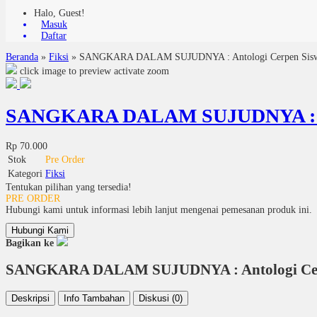
Halo, Guest!
Masuk
Daftar
Beranda
»
Fiksi
»
SANGKARA DALAM SUJUDNYA : Antologi Cerpen Siswa
click image to preview
activate zoom
SANGKARA DALAM SUJUDNYA : Anto
Rp 70.000
Stok
Pre Order
Kategori
Fiksi
Tentukan pilihan yang tersedia!
PRE ORDER
Hubungi kami untuk informasi lebih lanjut mengenai pemesanan produk ini.
Hubungi Kami
Bagikan ke
SANGKARA DALAM SUJUDNYA : Antologi Cerpe
Deskripsi
Info Tambahan
Diskusi (0)