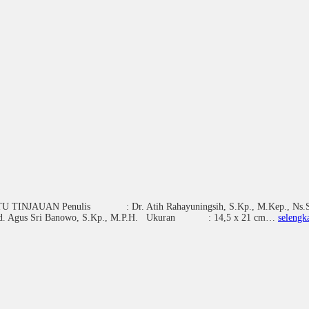
Penulis : Dr. Atih Rahayuningsih, S.Kp., M.Kep., Ns.Sp.Kep.J. P
., M.Epid. Agus Sri Banowo, S.Kp., M.P.H. Ukuran : 14,5 x 21 cm…
selengk