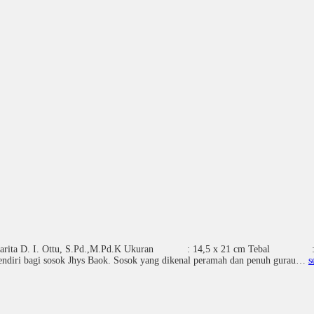
ta D. I. Ottu, S.Pd.,M.Pd.K Ukuran : 14,5 x 21 cm Tebal : 1
sendiri bagi sosok Jhys Baok. Sosok yang dikenal peramah dan penuh gurau…
s