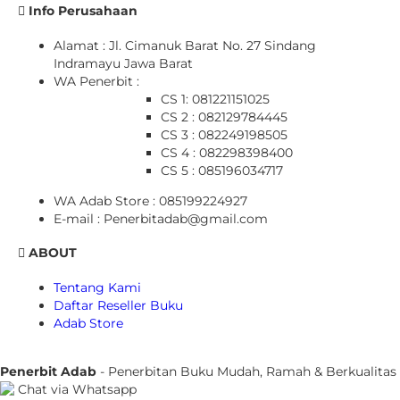
Info Perusahaan
Alamat : Jl. Cimanuk Barat No. 27 Sindang
Indramayu Jawa Barat
WA Penerbit :
CS 1: 081221151025
CS 2 : 082129784445
CS 3 : 082249198505
CS 4 : 082298398400
CS 5 : 085196034717
WA Adab Store : 085199224927
E-mail : Penerbitadab@gmail.com
ABOUT
Tentang Kami
Daftar Reseller Buku
Adab Store
Penerbit Adab
- Penerbitan Buku Mudah, Ramah & Berkualitas
Chat via Whatsapp