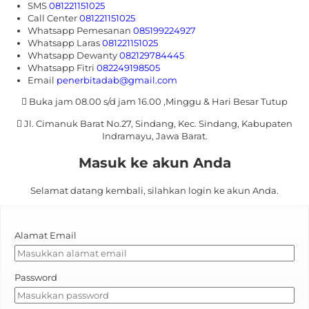
SMS
081221151025
Call Center
081221151025
Whatsapp
Pemesanan
085199224927
Whatsapp
Laras
081221151025
Whatsapp
Dewanty
082129784445
Whatsapp
Fitri
082249198505
Email
penerbitadab@gmail.com
Buka jam 08.00 s/d jam 16.00 ,Minggu & Hari Besar Tutup
Jl. Cimanuk Barat No.27, Sindang, Kec. Sindang, Kabupaten
Indramayu, Jawa Barat.
Masuk ke akun Anda
Selamat datang kembali, silahkan login ke akun Anda.
Alamat Email
Password