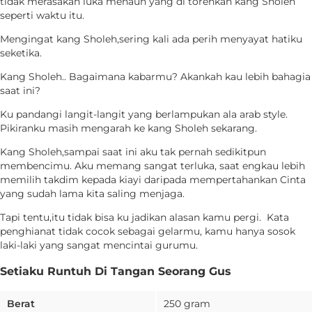
tidak merasakan luka menaun yang di torehkan kang Sholeh
seperti waktu itu.
Mengingat kang Sholeh,sering kali ada perih menyayat hatiku
seketika.
Kang Sholeh.. Bagaimana kabarmu? Akankah kau lebih bahagia
saat ini?
Ku pandangi langit-langit yang berlampukan ala arab style.
Pikiranku masih mengarah ke kang Sholeh sekarang.
Kang Sholeh,sampai saat ini aku tak pernah sedikitpun
membencimu. Aku memang sangat terluka, saat engkau lebih
memilih takdim kepada kiayi daripada mempertahankan Cinta
yang sudah lama kita saling menjaga.
Tapi tentu,itu tidak bisa ku jadikan alasan kamu pergi. Kata
penghianat tidak cocok sebagai gelarmu, kamu hanya sosok
laki-laki yang sangat mencintai gurumu.
Setiaku Runtuh Di Tangan Seorang Gus
Berat
250 gram