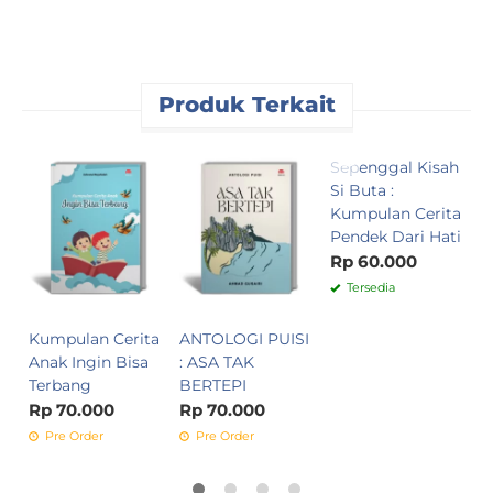
Produk Terkait
Sepenggal Kisah
D
Si Buta :
Kumpulan Cerita
R
Pendek Dari Hati
1
Rp 60.000
Tersedia
Kumpulan Cerita
ANTOLOGI PUISI
Anak Ingin Bisa
: ASA TAK
Terbang
BERTEPI
Rp 70.000
Rp 70.000
Pre Order
Pre Order