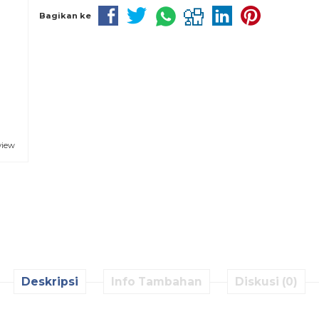
Bagikan ke
view
Deskripsi
Info Tambahan
Diskusi (0)