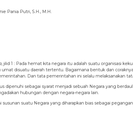
 Pania Putri, S.H., M.H.
a
, jilid 1 : Pada hemat kita negara itu adalah suatu organisasi 
u umat disuatu daerah tertentu. Bagaimana bentuk dan coraknya
merintahan. Dan tata pemerintahan ini selalu melaksanakan tata 
 dipenuhi sebagai syarat menjadi sebuah Negara yang berdaulat 
ngadakan hubungan dengan negara-negara lain.
ai susunan suatu Negara yang diharapkan bias sebagai pegang