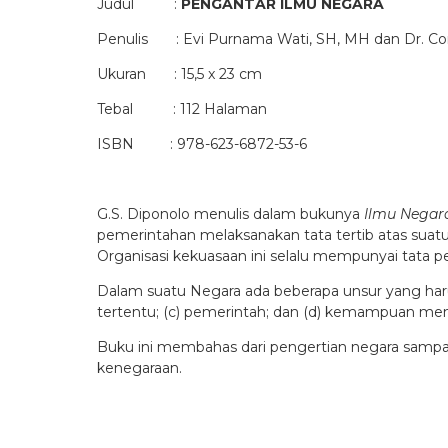
Judul :
PENGANTAR ILMU NEGARA
Penulis : Evi Purnama Wati, SH, MH dan Dr. Conie
Ukuran : 15,5 x 23 cm
Tebal : 112 Halaman
ISBN : 978-623-6872-53-6
G.S. Diponolo menulis dalam bukunya
Ilmu Negar
pemerintahan melaksanakan tata tertib atas suat
Organisasi kekuasaan ini selalu mempunyai tata pe
Dalam suatu Negara ada beberapa unsur yang harus
tertentu; (c) pemerintah; dan (d) kemampuan me
Buku ini membahas dari pengertian negara samp
kenegaraan.