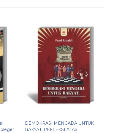
Ama
Diskon
14%
La
Covid-19
Rp 60.0
Tersedia
si
DEMOKRASI MENGADA UNTUK
pleger
RAKYAT, REFLEKSI ATAS