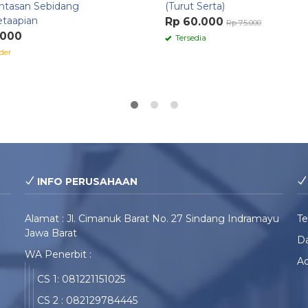
intasan Sebidang
(Turut Serta)
etaapian
Rp 60.000
Rp 75.000
.000
Tersedia
der
INFO PERUSAHAAN
Alamat : Jl. Cimanuk Barat No. 27 Sindang Indramayu
T
Jawa Barat
Da
WA Penerbit :
Ad
CS 1: 081221151025
CS 2 : 082129784445