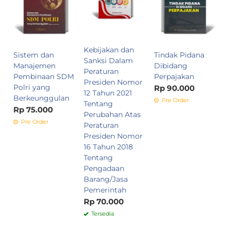
F
P
H
P
Kebijakan dan
d
Sistem dan
Tindak Pidana
Sanksi Dalam
P
Manajemen
Dibidang
Peraturan
H
Pembinaan SDM
Perpajakan
Presiden Nomor
P
Polri yang
Rp 90.000
12 Tahun 2021
R
Berkeunggulan
Pre Order
Tentang
Rp 75.000
Perubahan Atas
Pre Order
Peraturan
Presiden Nomor
16 Tahun 2018
Tentang
Pengadaan
Barang/Jasa
Pemerintah
Rp 70.000
Tersedia