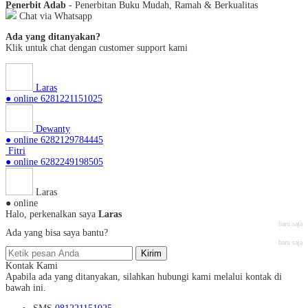
Penerbit Adab
- Penerbitan Buku Mudah, Ramah & Berkualitas
Chat via Whatsapp
Ada yang ditanyakan?
Klik untuk chat dengan customer support kami
Laras
● online
6281221151025
Dewanty
● online
6282129784445
Fitri
● online
6282249198505
Laras
● online
Halo, perkenalkan saya
Laras
baru saja
Ada yang bisa saya bantu?
baru saja
Kirim
Kontak Kami
Apabila ada yang ditanyakan, silahkan hubungi kami melalui kontak di
bawah ini.