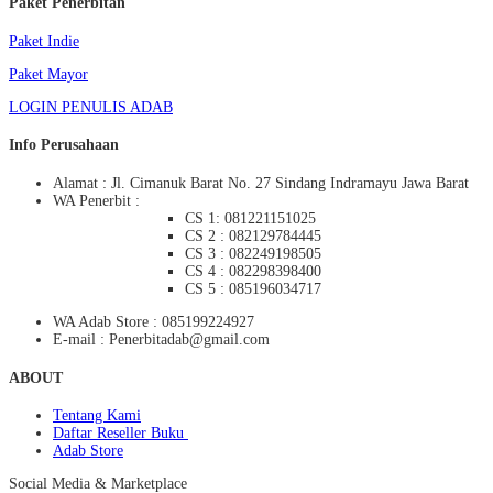
Paket Penerbitan
Paket Indie
Paket Mayor
LOGIN PENULIS ADAB
Info Perusahaan
Alamat : Jl. Cimanuk Barat No. 27 Sindang Indramayu Jawa Barat
WA Penerbit :
CS 1: 081221151025
CS 2 : 082129784445
CS 3 : 082249198505
CS 4 : 082298398400
CS 5 : 085196034717
WA Adab Store : 085199224927
E-mail : Penerbitadab@gmail.com
ABOUT
Tentang Kami
Daftar Reseller Buku
Adab Store
Social Media & Marketplace