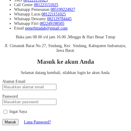
SMS
081221151025
Call Center
081221151025
Whatsapp
Pemesanan
085199224927
Whatsapp
Laras
081221151025
Whatsapp
Dewanty
082129784445
Whatsapp
Fitri
082249198505
Email
penerbitadab@gmail.com
Buka jam 08.00 s/d jam 16.00 ,Minggu & Hari Besar Tutup
Jl. Cimanuk Barat No.27, Sindang, Kec. Sindang, Kabupaten Indramayu,
Jawa Barat.
Masuk ke akun Anda
Selamat datang kembali, silahkan login ke akun Anda.
Alamat Email
Password
Ingat Saya
Masuk
Lupa Password?