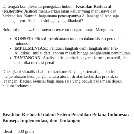
Di tengah kompleksitas penegakan hukum,
Keadilan Restoratif
(
Restorative Justice
)
menawarkan jalan keluar yang manusiawi dan
berkeadilan. Namun, bagaimana penerapannya di lapangan? Apa saja
tantangan yuridis dan sosiologis yang dihadapi?
Buku ini menjawab pertanyaan tersebut dengan tuntas. Mengupas:
KONSEP:
Filosofi pemidanaan modern dalam sistem peradilan
Indonesia.
IMPLEMENTASI:
Panduan langkah demi langkah alur Pra-
Ajudikasi, mulai dari laporan masuk hingga penghentian penuntutan.
TANTANGAN:
Analisis kritis terhadap syarat formil, materiil, dan
dinamika mediasi penal.
Dilengkapi visualisasi alur mekanisme RJ yang sistematis, buku ini
menjembatani kesenjangan antara aturan di atas kertas dan praktik di
lapangan. Bacaan esensial bagi siapa saja yang peduli pada masa depan
hukum Indonesia.
Keadilan Restoratif dalam Sistem Peradilan Pidana Indonesia:
Konsep, Implementasi, dan Tantangan
Berat
300 gram