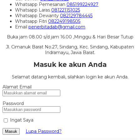
Whatsapp
Pemesanan
085199224927
Whatsapp
Laras
081221151025
Whatsapp
Dewanty
082129784445
Whatsapp
Fitri
082249198505
Email
penerbitadab@gmail.com
Buka jam 08.00 s/d jam 16.00 ,Minggu & Hari Besar Tutup
Jl. Cimanuk Barat No.27, Sindang, Kec. Sindang, Kabupaten
Indramayu, Jawa Barat.
Masuk ke akun Anda
Selamat datang kembali, silahkan login ke akun Anda.
Alamat Email
Password
Ingat Saya
Lupa Password?
Masuk