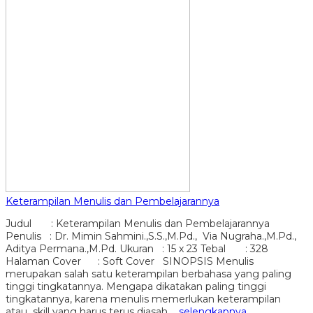
Keterampilan Menulis dan Pembelajarannya
Judul : Keterampilan Menulis dan Pembelajarannya
Penulis : Dr. Mimin Sahmini.,S.S.,M.Pd., Via Nugraha.,M.Pd.,
Aditya Permana.,M.Pd. Ukuran : 15 x 23 Tebal : 328
Halaman Cover : Soft Cover SINOPSIS Menulis
merupakan salah satu keterampilan berbahasa yang paling
tinggi tingkatannya. Mengapa dikatakan paling tinggi
tingkatannya, karena menulis memerlukan keterampilan
atau skill yang harus terus diasah….
selengkapnya