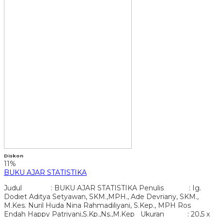
Diskon
11%
BUKU AJAR STATISTIKA
Judul : BUKU AJAR STATISTIKA Penulis : Ig.
Dodiet Aditya Setyawan, SKM.,MPH., Ade Devriany, SKM.,
M.Kes. Nuril Huda Nina Rahmadiliyani, S.Kep., MPH Ros
Endah Happy Patriyani,S.Kp.,Ns.,M.Kep Ukuran : 20,5 x