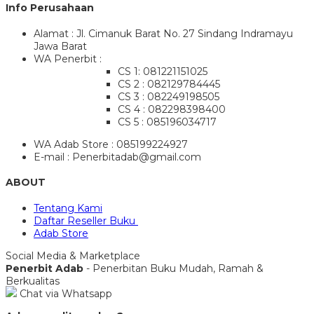
Info Perusahaan
Alamat : Jl. Cimanuk Barat No. 27 Sindang Indramayu
Jawa Barat
WA Penerbit :
CS 1: 081221151025
CS 2 : 082129784445
CS 3 : 082249198505
CS 4 : 082298398400
CS 5 : 085196034717
WA Adab Store : 085199224927
E-mail : Penerbitadab@gmail.com
ABOUT
Tentang Kami
Daftar Reseller Buku
Adab Store
Social Media & Marketplace
Penerbit Adab
- Penerbitan Buku Mudah, Ramah &
Berkualitas
Chat via Whatsapp