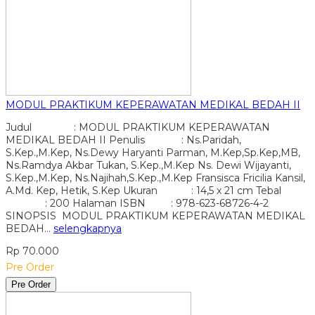
MODUL PRAKTIKUM KEPERAWATAN MEDIKAL BEDAH II
Judul : MODUL PRAKTIKUM KEPERAWATAN
MEDIKAL BEDAH II Penulis : Ns.Paridah,
S.Kep.,M.Kep, Ns.Dewy Haryanti Parman, M.Kep,Sp.Kep,MB,
Ns.Ramdya Akbar Tukan, S.Kep.,M.Kep Ns. Dewi Wijayanti,
S.Kep.,M.Kep, Ns.Najihah,S.Kep.,M.Kep Fransisca Fricilia Kansil,
A.Md. Kep, Hetik, S.Kep Ukuran : 14,5 x 21 cm Tebal
: 200 Halaman ISBN : 978-623-68726-4-2
SINOPSIS MODUL PRAKTIKUM KEPERAWATAN MEDIKAL
BEDAH…
selengkapnya
Rp 70.000
Pre Order
Pre Order