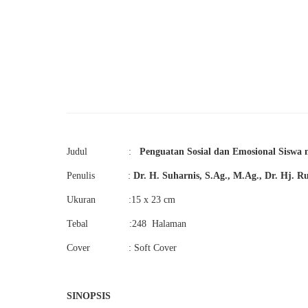
Judul :
Penguatan Sosial dan Emosional Siswa 
Penulis :
Dr. H. Suharnis, S.Ag., M.Ag.,
Dr. Hj. R
Ukuran :15 x 23 cm
Tebal :248 Halaman
Cover : Soft Cover
SINOPSIS