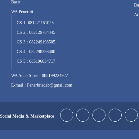
Barat
Da
WA Penerbit :
Ad
CS 1: 081221151025
CS 2 : 082129784445
CS 3 : 082249198505
CS 4 : 082298398400
CS 5 : 085196034717
WA Adab Store : 085199224927
E-mail : Penerbitadab@gmail.com
Social Media & Marketplace