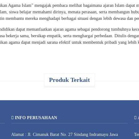
ikan Agama Islam” mengajak pembaca melihat bagaimana ajaran Islam dapat me
slam, siswa belajar memahami dirinya, menata perasaan, serta membangun hubun
atin membantu mereka menghadapi berbagai situasi dengan lebih dewasa dan p
ndidikan dapat memanfaatkan ajaran agama sebagai pendorong tumbuhnya kecerd
biasa bekerja sama, bersikap empatik, serta menghargai perbedaan. Ditulis deng
an agama dapat menjadi sarana efektif untuk membentuk pribadi yang lebih k
Produk Terkait
INFO PERUSAHAAN
Alamat : Jl. Cimanuk Barat No. 27 Sindang Indramayu Jawa
Te