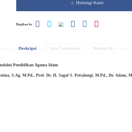
Hubungi Kami
Bagikan ke
Deskripsi
Info Tambahan
Diskusi (0)
melalui Pendidikan Agama Islam
ustina, S.Ag. M.Pd.,
Prof. Dr. H. Sagaf S. Pettalongi, M.Pd.,
Dr. Adam, M