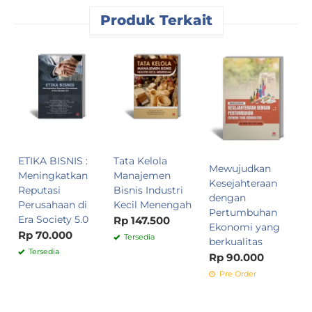
Produk Terkait
M
Z
S
I
R
ETIKA BISNIS :
Tata Kelola
Mewujudkan
Meningkatkan
Manajemen
Kesejahteraan
Reputasi
Bisnis Industri
dengan
Perusahaan di
Kecil Menengah
Pertumbuhan
Era Society 5.0
Rp 147.500
Ekonomi yang
Rp 70.000
Tersedia
berkualitas
Tersedia
Rp 90.000
Pre Order