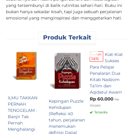
yang tersembunyi di balik rutinitas sehari-hari. Buku ini
bukan hanya sekadar kisah, tapi juga sebuah perjalanan
emosional yang menginspirasi dan menggetarkan hati.
Produk Terkait
Kiat-Kiat
K
Diskon
14%
Sukses
D
Para Pelajar
L
Penalaran Dua
M
Kitab Nadzom
R
Ta’lim dan
Aqidatul Awam
ILMU TAKKAN
Rp 60.000
Rp
Kepingan Puzzle
PERNAH
70.000
Kehidupan
TENGGELAM :
Tersedia
(Refleksi 40
Banjir Tak
tahun, perjalanan
Pernah
menemukan
Menghalangi
definisi Dajjal