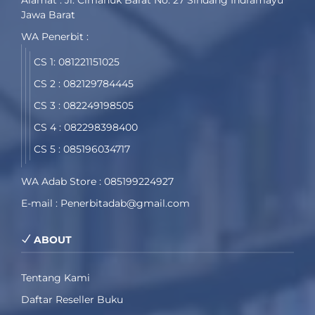
Jawa Barat
WA Penerbit :
CS 1: 081221151025
CS 2 : 082129784445
CS 3 : 082249198505
CS 4 : 082298398400
CS 5 : 085196034717
WA Adab Store : 085199224927
E-mail : Penerbitadab@gmail.com
ABOUT
Tentang Kami
Daftar Reseller Buku