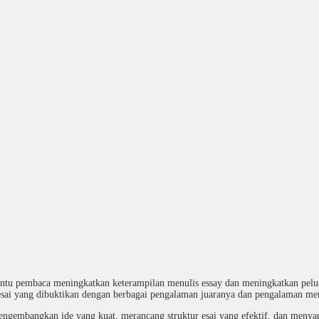
u pembaca meningkatkan keterampilan menulis essay dan meningkatkan peluang
esai yang dibuktikan dengan berbagai pengalaman juaranya dan pengalaman men
 mengembangkan ide yang kuat, merancang struktur esai yang efektif, dan men