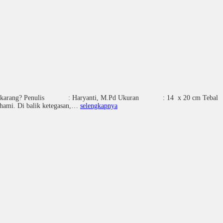
i Era Sekarang? Penulis : Haryanti, M.Pd Ukuran : 14 x 20
ahami. Di balik ketegasan,…
selengkapnya