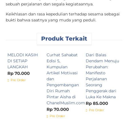
sebuah perjalanan dan segala kegiataannya.
Keikhlasan dan rasa kepedulian terhadap sesama sebagai
bukti bahwa saatnya yang muda yang peduli.
Produk Terkait
MELODI KASIH
Curhat Sahabat
Dari Balas
C
DI SETIAP
Edisi 5,
Dendam Menuju
E
LANGKAH
Kumpulan
Perubahan:
K
Artikel Motivasi
Manifesto
A
Rp 70.000
dan
Perjalanan
d
Pre Order
Pengembangan
Seorang
R
Diri Rumah
Penggerak dari
A
Pintar Aisha di
Luka Ke Makna
C
ChanelMuslim.com
Rp 85.000
R
Rp 70.000
Pre Order
Pre Order