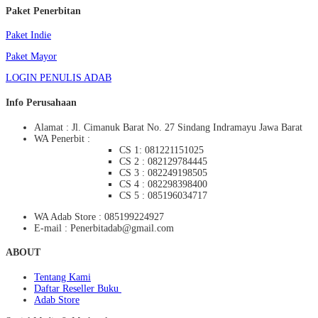
Paket Penerbitan
Paket Indie
Paket Mayor
LOGIN PENULIS ADAB
Info Perusahaan
Alamat : Jl. Cimanuk Barat No. 27 Sindang Indramayu Jawa Barat
WA Penerbit :
CS 1: 081221151025
CS 2 : 082129784445
CS 3 : 082249198505
CS 4 : 082298398400
CS 5 : 085196034717
WA Adab Store : 085199224927
E-mail : Penerbitadab@gmail.com
ABOUT
Tentang Kami
Daftar Reseller Buku
Adab Store