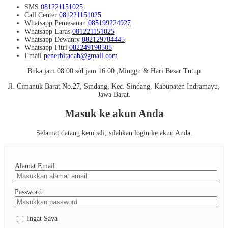
SMS
081221151025
Call Center
081221151025
Whatsapp
Pemesanan
085199224927
Whatsapp
Laras
081221151025
Whatsapp
Dewanty
082129784445
Whatsapp
Fitri
082249198505
Email
penerbitadab@gmail.com
Buka jam 08.00 s/d jam 16.00 ,Minggu & Hari Besar Tutup
Jl. Cimanuk Barat No.27, Sindang, Kec. Sindang, Kabupaten Indramayu,
Jawa Barat.
Masuk ke akun Anda
Selamat datang kembali, silahkan login ke akun Anda.
Alamat Email
Password
Ingat Saya