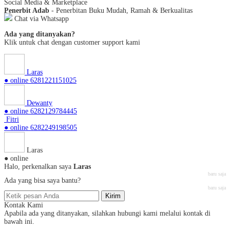
Social Media & Marketplace
Penerbit Adab
- Penerbitan Buku Mudah, Ramah & Berkualitas
Chat via Whatsapp
Ada yang ditanyakan?
Klik untuk chat dengan customer support kami
Laras
● online
6281221151025
Dewanty
● online
6282129784445
Fitri
● online
6282249198505
Laras
● online
Halo, perkenalkan saya
Laras
baru saja
Ada yang bisa saya bantu?
baru saja
Kirim
Kontak Kami
Apabila ada yang ditanyakan, silahkan hubungi kami melalui kontak di
bawah ini.