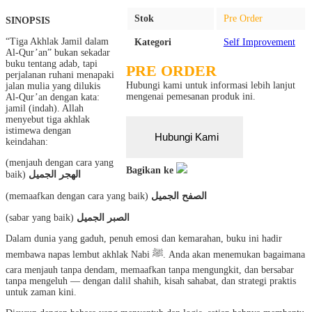
Stok
Pre Order
SINOPSIS
“Tiga Akhlak Jamil dalam
Kategori
Self Improvement
Al-Qur’an” bukan sekadar
buku tentang adab, tapi
PRE ORDER
perjalanan ruhani menapaki
Hubungi kami untuk informasi lebih lanjut
jalan mulia yang dilukis
mengenai pemesanan produk ini.
Al-Qur’an dengan kata:
jamil (indah). Allah
menyebut tiga akhlak
istimewa dengan
Hubungi Kami
keindahan:
(menjauh dengan cara yang
Bagikan ke
baik)
الهجر الجميل
(memaafkan dengan cara yang baik)
الصفح الجميل
(sabar yang baik)
الصبر الجميل
Dalam dunia yang gaduh, penuh emosi dan kemarahan, buku ini hadir
membawa napas lembut akhlak Nabi ﷺ. Anda akan menemukan bagaimana
cara menjauh tanpa dendam, memaafkan tanpa mengungkit, dan bersabar
tanpa mengeluh — dengan dalil shahih, kisah sahabat, dan strategi praktis
untuk zaman kini.