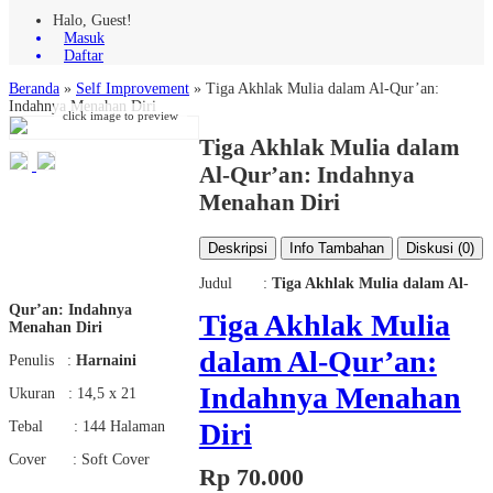
Halo, Guest!
Masuk
Daftar
Beranda
»
Self Improvement
»
Tiga Akhlak Mulia dalam Al-Qur’an:
Indahnya Menahan Diri
click image to preview
Tiga Akhlak Mulia dalam
Al-Qur’an: Indahnya
Menahan Diri
Deskripsi
Info Tambahan
Diskusi (0)
Judul :
Tiga Akhlak Mulia dalam Al-
Qur’an: Indahnya
Tiga Akhlak Mulia
Menahan Diri
dalam Al-Qur’an:
Penulis :
Harnaini
Indahnya Menahan
Ukuran : 14,5 x 21
Diri
Tebal : 144 Halaman
Cover : Soft Cover
Rp 70.000