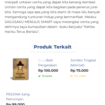
menjadi untaian cerita yang dapat kita kenang kembali.
Untian cerita yang dapat kita bagikan pada penerus jurai
kita. Semoga saja apa yang kita alami di masa lalu banyak
mengandung tuntunan hidup yang bermanfaat. Melalui
SAGUSAKU MENULIS SMART saya merangkai cerita yang
akhirnya saya kumpulkan dalam buku berjudul “Ketika
Hariku Terus Berlalu”.
Produk Terkait
Bait-Bait
Jomblo Tingkat
I
Pergerakan
Akhir(at)
N
S
Rp 100.000
Rp 75.000
B
Tersedia
Pre Order
R
PESONA Sang
Pemimpin
Rp 99.000