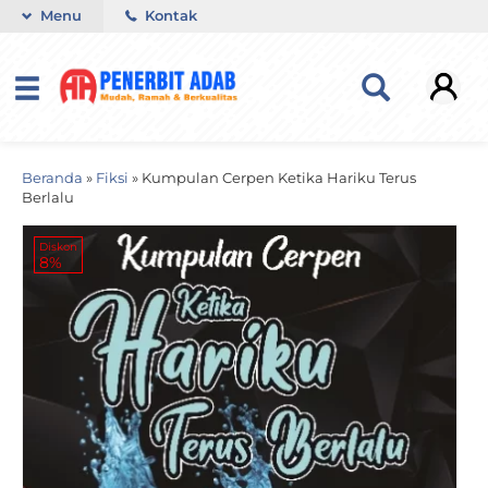
Menu
Kontak
Beranda
»
Fiksi
»
Kumpulan Cerpen Ketika Hariku Terus
Berlalu
Diskon
8%