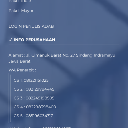
Paket Indie
Paket Mayor
LOGIN PENULIS ADAB
INFO PERUSAHAAN
Alamat : Jl. Cimanuk Barat No. 27 Sindang Indramayu
Jawa Barat
WA Penerbit :
CS 1: 081221151025
CS 2 : 082129784445
CS 3 : 082249198505
CS 4 : 082298398400
CS 5 : 085196034717