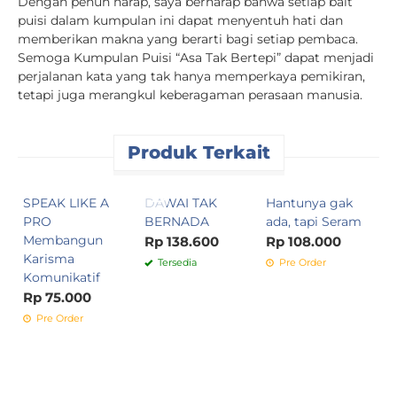
Dengan penuh harap, saya berharap bahwa setiap bait
puisi dalam kumpulan ini dapat menyentuh hati dan
memberikan makna yang berarti bagi setiap pembaca.
Semoga Kumpulan Puisi “Asa Tak Bertepi” dapat menjadi
perjalanan kata yang tak hanya memperkaya pemikiran,
tetapi juga merangkul keberagaman perasaan manusia.
Produk Terkait
SPEAK LIKE A
DAWAI TAK
Hantunya gak
O
PRO
BERNADA
ada, tapi Seram
:
Membangun
g
Rp 138.600
Rp 108.000
Karisma
M
Tersedia
Pre Order
Komunikatif
R
Rp 75.000
Pre Order