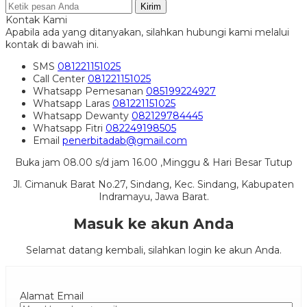
Kirim
Kontak Kami
Apabila ada yang ditanyakan, silahkan hubungi kami melalui
kontak di bawah ini.
SMS
081221151025
Call Center
081221151025
Whatsapp
Pemesanan
085199224927
Whatsapp
Laras
081221151025
Whatsapp
Dewanty
082129784445
Whatsapp
Fitri
082249198505
Email
penerbitadab@gmail.com
Buka jam 08.00 s/d jam 16.00 ,Minggu & Hari Besar Tutup
Jl. Cimanuk Barat No.27, Sindang, Kec. Sindang, Kabupaten
Indramayu, Jawa Barat.
Masuk ke akun Anda
Selamat datang kembali, silahkan login ke akun Anda.
Alamat Email