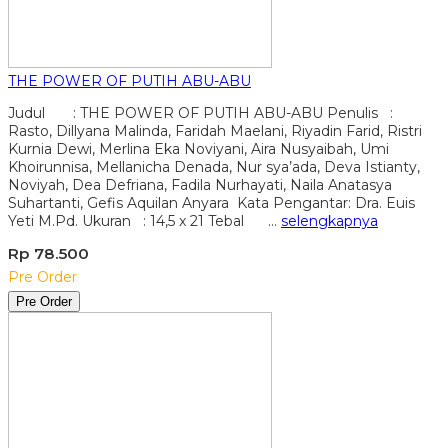
THE POWER OF PUTIH ABU-ABU
Judul : THE POWER OF PUTIH ABU-ABU Penulis :
Rasto, Dillyana Malinda, Faridah Maelani, Riyadin Farid, Ristri
Kurnia Dewi, Merlina Eka Noviyani, Aira Nusyaibah, Umi
Khoirunnisa, Mellanicha Denada, Nur sya’ada, Deva Istianty,
Noviyah, Dea Defriana, Fadila Nurhayati, Naila Anatasya
Suhartanti, Gefis Aquilan Anyara Kata Pengantar: Dra. Euis
Yeti M.Pd. Ukuran : 14,5 x 21 Tebal …
selengkapnya
Rp 78.500
Pre Order
Pre Order