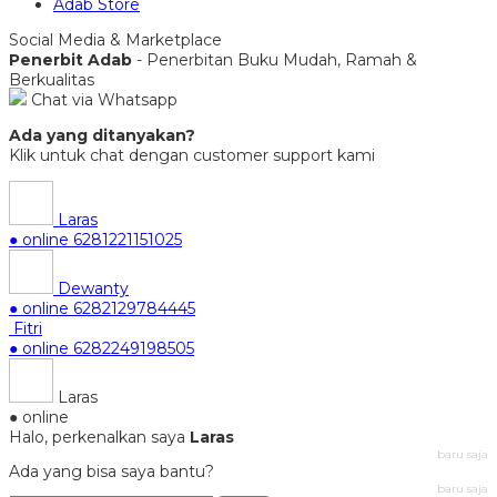
Adab Store
Social Media & Marketplace
Penerbit Adab
- Penerbitan Buku Mudah, Ramah &
Berkualitas
Chat via Whatsapp
Ada yang ditanyakan?
Klik untuk chat dengan customer support kami
Laras
● online
6281221151025
Dewanty
● online
6282129784445
Fitri
● online
6282249198505
Laras
● online
Halo, perkenalkan saya
Laras
baru saja
Ada yang bisa saya bantu?
baru saja