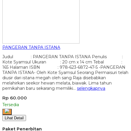
PANGERAN TANPA ISTANA
Judul : PANGERAN TANPA ISTANA Penulis :
Kote Syamsul Ukuran : 20 cm x 14 cm Tebal :
165 Halaman ISBN : 978-623-6872-47-5 -PANGERAN
TANPA ISTANA- Oleh Kote Syamsul Seorang Permaisuri telah
diusir dari istana megah oleh sang Raja disebabkan
melahirkan seekor hewan melata, biawak. Lima tahun
pernikahan baru sekarang memiliki…
selengkapnya
Rp 60.000
Tersedia
Lihat Detail
Paket Penerbitan