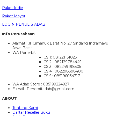
Paket Indie
Paket Mayor
LOGIN PENULIS ADAB
Info Perusahaan
Alamat : Jl. Cimanuk Barat No. 27 Sindang Indramayu
Jawa Barat
WA Penerbit :
CS 1: 081221151025
CS 2 : 082129784445
CS 3 : 082249198505
CS 4 : 082298398400
CS 5 : 085196034717
WA Adab Store : 085199224927
E-mail : Penerbitadab@gmail.com
ABOUT
Tentang Kami
Daftar Reseller Buku