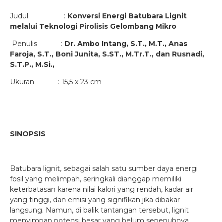
Judul :
Konversi Energi Batubara Lignit
melalui Teknologi Pirolisis Gelombang Mikro
Penulis :
Dr. Ambo Intang, S.T., M.T., Anas
Faroja, S.T., Boni Junita, S.ST., M.Tr.T.,
dan Rusnadi,
S.T.P., M.Si.,
Ukuran : 15,5 x 23 cm
SINOPSIS
Batubara lignit, sebagai salah satu sumber daya energi
fosil yang melimpah, seringkali dianggap memiliki
keterbatasan karena nilai kalori yang rendah, kadar air
yang tinggi, dan emisi yang signifikan jika dibakar
langsung. Namun, di balik tantangan tersebut, lignit
menyimpan potensi besar yang belum sepenuhnya