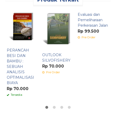
Evaluasi dan
I
Pemeliharaan
u
Perkerasan Jalan
I
Rp 99.500
R
Pre Order
PERANCAH
OUTLOOK
BESI DAN
SILVOFISHERY
BAMBU :
Rp 70.000
SEBUAH
ANALISIS
Pre Order
OPTIMALISASI
BIAYA
Rp 70.000
Tersedia