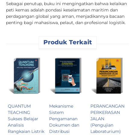
Sebagai penutup, buku ini mengingatkan bahwa kelaikan
peti kemas adalah pondasi keselamatan maritim dan
perdagangan global yang aman, menjadikannya bacaan
penting bagi mahasiswa, pelaut, dan profesional logistik.
Produk Terkait
P
B
P
R
B
C
M
C
QUANTUM
Mekanisme
PERANCANGAN
C
TEACHING
Sistem
PERKERASAN
D
Sukses Belajar
Pengamanan
JALAN
M
Analisis
Dokumen dan
(Pengujian
R
Rangkaian Listrik
Distribusi
Laboraturium)