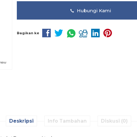
Hubungi Kami
Bagikan ke
view
Deskripsi
Info Tambahan
Diskusi (0)