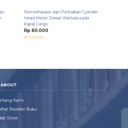
ari
Pemeliharaan dan Perbaikan Cylinder
n
Head Mesin Diesel Wartsila pada
Kapal Cargo
Rp 80.000
Pre Order
ABOUT
entang Kami
ftar Reseller Buku
ab Store