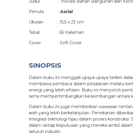
Judul : Inovasi Bahan Bangunan dan Konstr
Penulis :
Asrial
Ukuran : 15,5 x 23 cm
Tebal : 65 Halaman
Cover : Soft Cover
SINOPSIS
Dalam buku ini menggali upaya-upaya terkini dal
membawa pembaca dalam perjalanan melalui berba
energi yang lebih efisien. Buku ini menyoroti p
serta mempertimbangkan keseimbangan antara ke
Dalam buku ini juga memberikan wawasan tentan
arah yang lebih berkelanjutan. Penekanan diberik
integrasi teknologi hijau dalam proses konstruks
dalam setiap keputusan yang mereka ambil dalam 
seluruh industri.