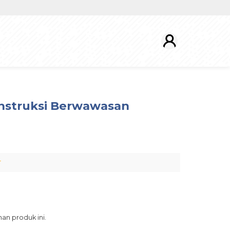
nstruksi Berwawasan
r
an produk ini.