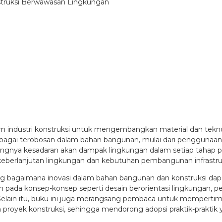
uksi Berwawasan Lingkungan
am industri konstruksi untuk mengembangkan material dan tekn
gai terobosan dalam bahan bangunan, mulai dari penggunaan m
entingnya kesadaran akan dampak lingkungan dalam setiap tahap 
berlanjutan lingkungan dan kebutuhan pembangunan infrastru
g bagaimana inovasi dalam bahan bangunan dan konstruksi d
an pada konsep-konsep seperti desain berorientasi lingkungan,
i. Selain itu, buku ini juga merangsang pembaca untuk mempert
proyek konstruksi, sehingga mendorong adopsi praktik-praktik y