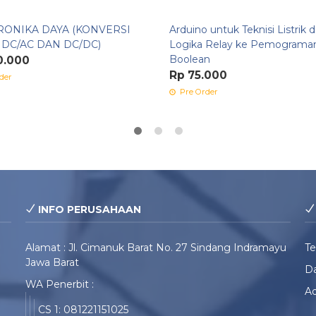
RONIKA DAYA (KONVERSI
Arduino untuk Teknisi Listrik d
 DC/AC DAN DC/DC)
Logika Relay ke Pemograma
Boolean
0.000
Rp 75.000
der
Pre Order
INFO PERUSAHAAN
Alamat : Jl. Cimanuk Barat No. 27 Sindang Indramayu
T
Jawa Barat
Da
WA Penerbit :
Ad
CS 1: 081221151025