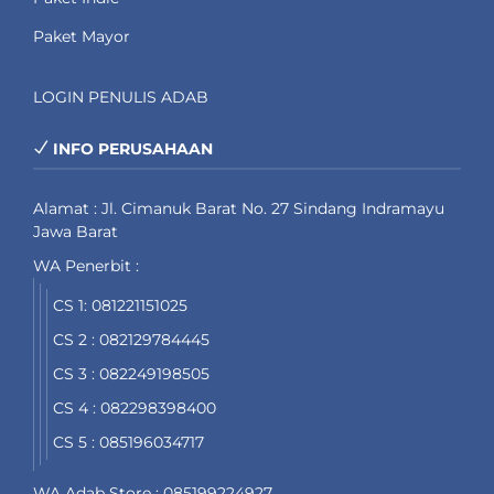
Paket Mayor
LOGIN PENULIS ADAB
INFO PERUSAHAAN
Alamat : Jl. Cimanuk Barat No. 27 Sindang Indramayu
Jawa Barat
WA Penerbit :
CS 1: 081221151025
CS 2 : 082129784445
CS 3 : 082249198505
CS 4 : 082298398400
CS 5 : 085196034717
WA Adab Store : 085199224927