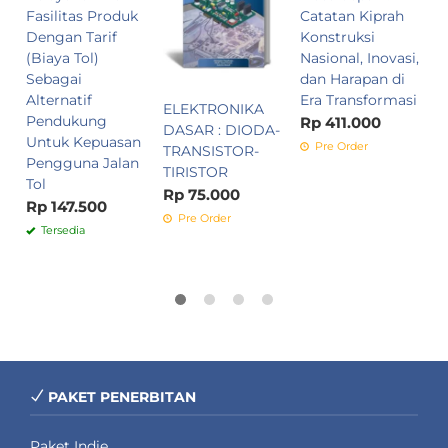
Fasilitas Produk
Catatan Kiprah
T
Dengan Tarif
Konstruksi
P
(Biaya Tol)
Nasional, Inovasi,
G
Sebagai
dan Harapan di
M
Alternatif
Era Transformasi
R
ELEKTRONIKA
Pendukung
Rp 411.000
DASAR : DIODA-
Untuk Kepuasan
Pre Order
TRANSISTOR-
Pengguna Jalan
TIRISTOR
Tol
Rp 75.000
Rp 147.500
Pre Order
Tersedia
PAKET PENERBITAN
Paket Indie