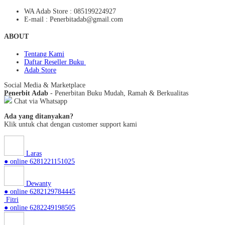
WA Adab Store : 085199224927
E-mail : Penerbitadab@gmail.com
ABOUT
Tentang Kami
Daftar Reseller Buku
Adab Store
Social Media & Marketplace
Penerbit Adab
- Penerbitan Buku Mudah, Ramah & Berkualitas
Chat via Whatsapp
Ada yang ditanyakan?
Klik untuk chat dengan customer support kami
Laras
● online
6281221151025
Dewanty
● online
6282129784445
Fitri
● online
6282249198505