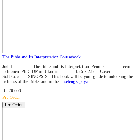
The Bible and Its Interpretation Coursebook
Judul : The Bible and Its Interpretation Penulis : Teemu
Lehtonen, PhD, DMin Ukuran : 15,5 x 23 cm Cover :
Soft Cover SINOPSIS This book will be your guide to unlocking the
richness of the Bible, and in the…
selengkapnya
Rp 70.000
Pre Order
Pre Order