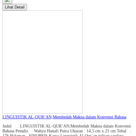
Lihat Detail
LINGUISTIK AL-QUR’AN;Membedah Makna dalam Konvensi Bahasa
Judul : LINGUISTIK AL-QUR’AN;Membedah Makna dalam Konvensi
Bahasa Penulis : Wahyu Hanafi Putra Ukuran : 14,5 cm x 21 cm Tebal :
176 Halaman SINOPSIS Karya Linguistik Al-Qur’an tulisan saudara