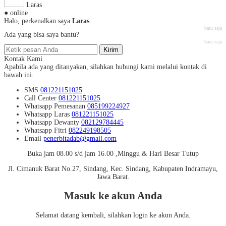
Laras
● online
Halo, perkenalkan saya
Laras
baru saja
Ada yang bisa saya bantu?
baru saja
Kirim
Kontak Kami
Apabila ada yang ditanyakan, silahkan hubungi kami melalui kontak di
bawah ini.
SMS
081221151025
Call Center
081221151025
Whatsapp
Pemesanan
085199224927
Whatsapp
Laras
081221151025
Whatsapp
Dewanty
082129784445
Whatsapp
Fitri
082249198505
Email
penerbitadab@gmail.com
Buka jam 08.00 s/d jam 16.00 ,Minggu & Hari Besar Tutup
Jl. Cimanuk Barat No.27, Sindang, Kec. Sindang, Kabupaten Indramayu,
Jawa Barat.
Masuk ke akun Anda
Selamat datang kembali, silahkan login ke akun Anda.