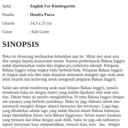
Judul :
English For Kindergarten
Penulis :
Hendra Putra
Ukuran : 14,5 x 21 cm
Cover : Soft Cover
SINOPSIS
Buku ini dirancang berdasarkan kebutuhan saat ini. Mulai dari anak usia
dini sampai kepada masyarakat umum. Karena pembelajaran Bahasa Inggris
sudah diperkenalkan mulai dari tingkat pra (sebelum) sekolah. Pelajaran
Bahasa Inggris setiap tingkat tentu berbeda-beda. Pelajaran Bahasa Inggris
di tingkat anak usia dini tentu disajikan semenarik mungkin agar anak-anak
lebih tertarik dan terdorong untuk mengenali pelajaran Bahasa Inggris.
Salah satu untuk mendorong anak-anak belajara Bahasa Inggris, penulis
mendesain buku ini dengan materi yang mudah dipahami oleh anak usia
dini. Dalam buku ini penulis menghadirkan 10 tema Bahasa Inggris dengan
sub temanya yang berbeda jumlahnya. Buku ini juga didesain sebaik dan
semenarik mungkin dengan adanya mewarnai dan bernyanyi. Lagu-lagu
yang dihadirkan adalah lagu yang sudah dikenal dalam Bahasa Indonesia
tetapi dipindahkan dalam versi Bahasa Inggrisnya. Selain materi kosakata
yang menarik dan dekat dengan anak didik, buku ini juga ada latihannya
seperti menyusun kata, menjumlahkan, mencari kata, kuis. dan dengan