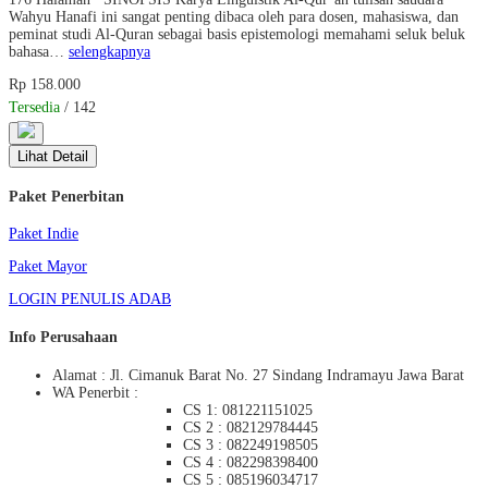
Wahyu Hanafi ini sangat penting dibaca oleh para dosen, mahasiswa, dan
peminat studi Al-Quran sebagai basis epistemologi memahami seluk beluk
bahasa…
selengkapnya
Rp 158.000
Tersedia
/ 142
Lihat Detail
Paket Penerbitan
Paket Indie
Paket Mayor
LOGIN PENULIS ADAB
Info Perusahaan
Alamat : Jl. Cimanuk Barat No. 27 Sindang Indramayu Jawa Barat
WA Penerbit :
CS 1: 081221151025
CS 2 : 082129784445
CS 3 : 082249198505
CS 4 : 082298398400
CS 5 : 085196034717