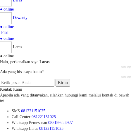
Laras
● online
Dewanty
● online
Fitri
● online
Laras
● online
Halo, perkenalkan saya
Laras
baru saja
Ada yang bisa saya bantu?
baru saja
Kirim
Kontak Kami
Apabila ada yang ditanyakan, silahkan hubungi kami melalui kontak di bawah
ini.
SMS
081221151025
Call Center
081221151025
Whatsapp
Pemesanan
085199224927
Whatsapp
Laras
081221151025