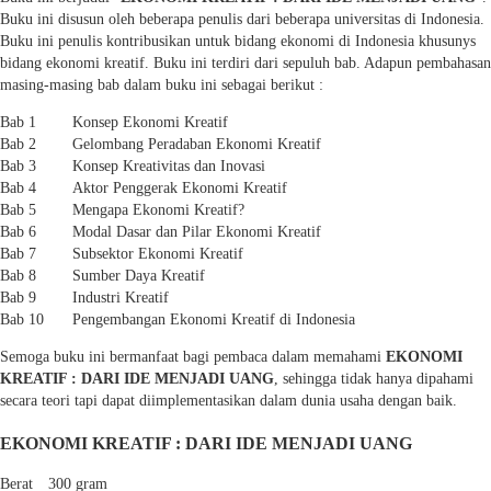
Buku ini disusun oleh beberapa penulis dari beberapa universitas di Indonesia.
Buku ini penulis kontribusikan untuk bidang ekonomi di Indonesia khusunys
bidang ekonomi kreatif. Buku ini terdiri dari sepuluh bab. Adapun pembahasan
masing-masing bab dalam buku ini sebagai berikut :
Bab 1
Konsep Ekonomi Kreatif
Bab 2
Gelombang Peradaban Ekonomi Kreatif
Bab 3
Konsep Kreativitas dan Inovasi
Bab 4
Aktor Penggerak Ekonomi Kreatif
Bab 5
Mengapa Ekonomi Kreatif?
Bab 6
Modal Dasar dan Pilar Ekonomi Kreatif
Bab 7
Subsektor Ekonomi Kreatif
Bab 8
Sumber Daya Kreatif
Bab 9
Industri Kreatif
Bab 10
Pengembangan Ekonomi Kreatif di Indonesia
Semoga buku ini bermanfaat bagi pembaca dalam memahami
EKONOMI
KREATIF : DARI IDE MENJADI UANG
, sehingga tidak hanya dipahami
secara teori tapi dapat diimplementasikan dalam dunia usaha dengan baik.
EKONOMI KREATIF : DARI IDE MENJADI UANG
Berat
300 gram