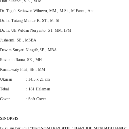
Didi Suhendi, S.E., M.M
Dr. Teguh Setiawan Wibowo, MM., M.Si., M.Farm., Apt
Dr. Ir. Tutang Muhtar K, ST., M. Si
Dr. Ir. Uli Wildan Nuryanto, ST, MM, IPM
Jushermi, SE., MSBA
Dewita Suryati Ningsih,SE., MBA
Rovanita Rama, SE., MH
Kurniawaty Fitri, SE., MM
Ukuran : 14,5 x 21 cm
Tebal : 181 Halaman
Cover : Soft Cover
SINOPSIS
Buku ini berjudul “
EKONOMI KREATIF : DARI IDE MENJADI UANG
”.