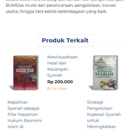
BUMDes mulai dari perencanaan, pengelolaan, inovasi
usaha, hingga tata kelola kelembagaan yang baik.
Produk Terkait
Kewirausahaan
D
Halal dan
A
Keuangan
I
Syariah
R
Rp 200.000
Pre Order
Kepailitan
Strategi
Syariah sebagai
Pengelolaan
Pilar Kepastian
Koperasi Syariah
Hukum Ekonomi
untuk
Islam di
Meningkatkan