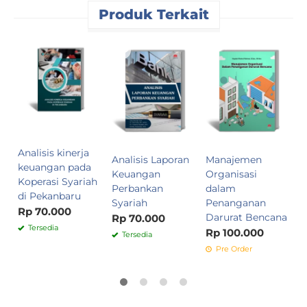
Produk Terkait
P
E
M
I
S
L
R
Analisis kinerja
Analisis Laporan
Manajemen
keuangan pada
Keuangan
Organisasi
Koperasi Syariah
Perbankan
dalam
di Pekanbaru
Syariah
Penanganan
Rp 70.000
Darurat Bencana
Rp 70.000
Tersedia
Rp 100.000
Tersedia
Pre Order