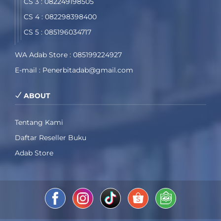
CS 3 : 082249198505
CS 4 : 082298398400
CS 5 : 085196034717
WA Adab Store : 085199224927
E-mail : Penerbitadab@gmail.com
ABOUT
Tentang Kami
Daftar Reseller Buku
Adab Store