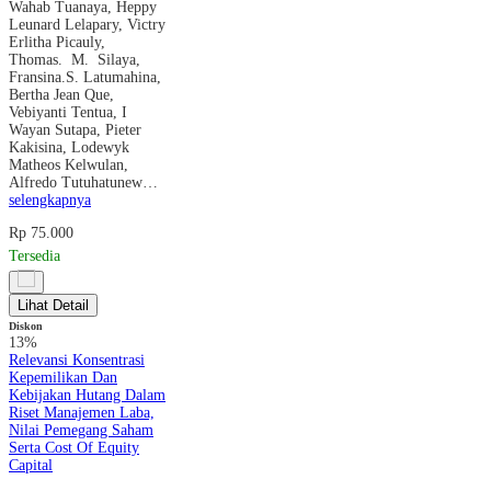
Wahab Tuanaya, Heppy
Leunard Lelapary, Victry
Erlitha Picauly,
Thomas. M. Silaya,
Fransina.S. Latumahina,
Bertha Jean Que,
Vebiyanti Tentua, I
Wayan Sutapa, Pieter
Kakisina, Lodewyk
Matheos Kelwulan,
Alfredo Tutuhatunew…
selengkapnya
Rp 75.000
Tersedia
Lihat Detail
Diskon
13%
Relevansi Konsentrasi
Kepemilikan Dan
Kebijakan Hutang Dalam
Riset Manajemen Laba,
Nilai Pemegang Saham
Serta Cost Of Equity
Capital