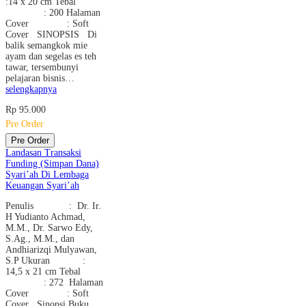
:14 x 20 cm Tebal
: 200 Halaman
Cover : Soft
Cover SINOPSIS Di
balik semangkok mie
ayam dan segelas es teh
tawar, tersembunyi
pelajaran bisnis…
selengkapnya
Rp 95.000
Pre Order
Pre Order
Landasan Transaksi
Funding (Simpan Dana)
Syari’ah Di Lembaga
Keuangan Syari’ah
Penulis : Dr. Ir.
H Yudianto Achmad,
M.M., Dr. Sarwo Edy,
S.Ag., M.M., dan
Andhiarizqi Mulyawan,
S.P Ukuran :
14,5 x 21 cm Tebal
: 272 Halaman
Cover : Soft
Cover Sinopsi Buku