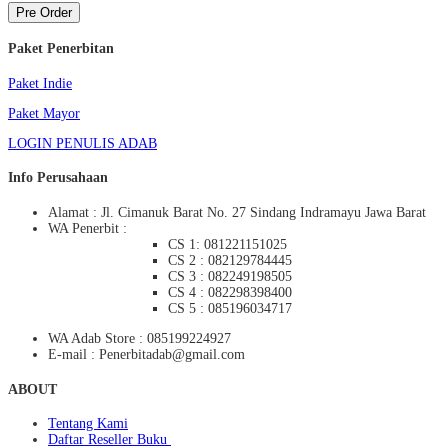
Pre Order
Paket Penerbitan
Paket Indie
Paket Mayor
LOGIN PENULIS ADAB
Info Perusahaan
Alamat : Jl. Cimanuk Barat No. 27 Sindang Indramayu Jawa Barat
WA Penerbit :
CS 1: 081221151025
CS 2 : 082129784445
CS 3 : 082249198505
CS 4 : 082298398400
CS 5 : 085196034717
WA Adab Store : 085199224927
E-mail : Penerbitadab@gmail.com
ABOUT
Tentang Kami
Daftar Reseller Buku