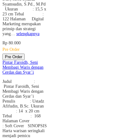
Syamsudin, S.Pd., M.Pd
Ukuran : 15,5 x
23 cm Tebal :
122 Halaman Digital
Marketing merupakan
prinsip dan strategi
yang…
selengkapnya
Rp 80.000
Pre Order
Pre Order
Pintar Faroidh, Seni
Membagi Waris dengan
Cerdas dan Syar’i
Judul :
Pintar Faroidh, Seni
Membagi Waris dengan
Cerdas dan Syar’i
Penulis : Ustadz
Afifudin, B.Sc. Ukuran
: 14 x 20 cm
Tebal : 168
Halaman Cover
: Soft Cover SINOPSIS
Harta warisan seringkali
menjadi pemicu