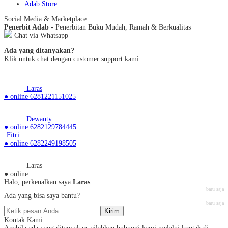
Adab Store
Social Media & Marketplace
Penerbit Adab
- Penerbitan Buku Mudah, Ramah & Berkualitas
Chat via Whatsapp
Ada yang ditanyakan?
Klik untuk chat dengan customer support kami
Laras
● online
6281221151025
Dewanty
● online
6282129784445
Fitri
● online
6282249198505
Laras
● online
Halo, perkenalkan saya
Laras
baru saja
Ada yang bisa saya bantu?
baru saja
Kirim
Kontak Kami