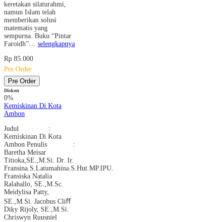
keretakan silaturahmi,
namun Islam telah
memberikan solusi
matematis yang
sempurna. Buku “Pintar
Faroidh”…
selengkapnya
Rp 85.000
Pre Order
Pre Order
Diskon
0%
Kemiskinan Di Kota
Ambon
Judul :
Kemiskinan Di Kota
Ambon Penulis :
Baretha Meisar
Titioka,SE.,M.Si. Dr. Ir.
Fransina.S.Latumahina.S.Hut.MP.IPU.
Fransiska Natalia
Ralahallo, SE.,M.Sc.
Meidylisa Patty,
SE.,M.Si. Jacobus Cliﬀ
Diky Rijoly, SE.,M.Si.
Chriswyn Ruusniel