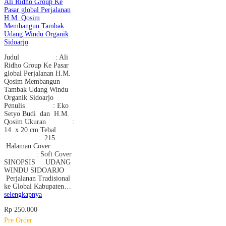
Ali Ridho Group Ke
Pasar global Perjalanan
H.M. Qosim
Membangun Tambak
Udang Windu Organik
Sidoarjo
Judul : Ali
Ridho Group Ke Pasar
global Perjalanan H.M.
Qosim Membangun
Tambak Udang Windu
Organik Sidoarjo
Penulis : Eko
Setyo Budi dan H.M.
Qosim Ukuran :
14 x 20 cm Tebal
: 215
Halaman Cover
: Soft Cover
SINOPSIS UDANG
WINDU SIDOARJO
Perjalanan Tradisional
ke Global Kabupaten…
selengkapnya
Rp 250.000
Pre Order