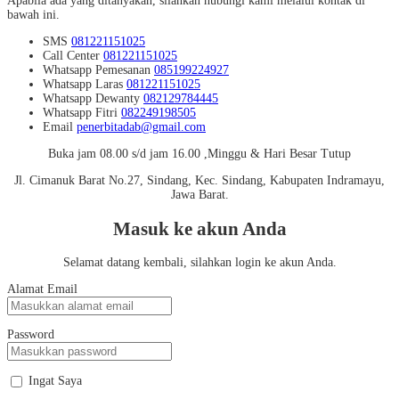
Apabila ada yang ditanyakan, silahkan hubungi kami melalui kontak di
bawah ini.
SMS
081221151025
Call Center
081221151025
Whatsapp
Pemesanan
085199224927
Whatsapp
Laras
081221151025
Whatsapp
Dewanty
082129784445
Whatsapp
Fitri
082249198505
Email
penerbitadab@gmail.com
Buka jam 08.00 s/d jam 16.00 ,Minggu & Hari Besar Tutup
Jl. Cimanuk Barat No.27, Sindang, Kec. Sindang, Kabupaten Indramayu,
Jawa Barat.
Masuk ke akun Anda
Selamat datang kembali, silahkan login ke akun Anda.
Alamat Email
Password
Ingat Saya