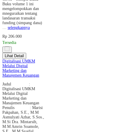
Buku volume 1 ini
mengelompokkan dan
mneguraikan tentang
landasaran transaksi
funding (simpang dana)
…
selengkapnya
Rp 206.000
Tersedia
Lihat Detail
Digitalisasi UMKM
Melalui Digital
Marketing dan
Manajemen Keuangan
Judul :
Digitalisasi UMKM
Melalui Digital
Marketing dan
Manajemen Keuangan
Penulis : Marisi
Pakpahan, S.E., M.M
Asmulyati Azhar, S.Sos.,
M.Si Dra. Mintarsih,
M.M Amrin Soamole,
S.E., M.M Syaiful