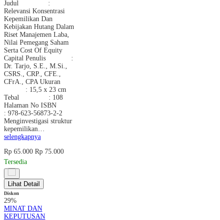
Judul :
Relevansi Konsentrasi
Kepemilikan Dan
Kebijakan Hutang Dalam
Riset Manajemen Laba,
Nilai Pemegang Saham
Serta Cost Of Equity
Capital Penulis :
Dr. Tarjo, S.E., M.Si.,
CSRS., CRP., CFE.,
CFrA., CPA Ukuran
: 15,5 x 23 cm
Tebal : 108
Halaman No ISBN
: 978-623-56873-2-2
Menginvestigasi struktur
kepemilikan…
selengkapnya
Rp 65.000
Rp 75.000
Tersedia
Lihat Detail
Diskon
29%
MINAT DAN
KEPUTUSAN