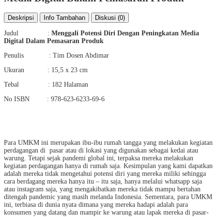
Deskripsi
Info Tambahan
Diskusi (0)
Judul :
Menggali Potensi Diri Dengan Peningkatan Media
Digital Dalam Pemasaran Produk
Penulis : Tim Dosen Abdimar
Ukuran : 15,5 x 23 cm
Tebal : 182 Halaman
No ISBN : 978-623-6233-69-6
Para UMKM ini merupakan ibu-ibu rumah tangga yang melakukan kegiatan
perdagangan di pasar atau di lokasi yang digunakan sebagai kedai atau
warung. Tetapi sejak pandemi global ini, terpaksa mereka melakukan
kegiatan perdagangan hanya di rumah saja. Kesimpulan yang kami dapatkan
adalah mereka tidak mengetahui potensi diri yang mereka miliki sehingga
cara berdagang mereka hanya itu – itu saja, hanya melalui whatsapp saja
atau instagram saja, yang mengakibatkan mereka tidak mampu bertahan
ditengah pandemic yang masih melanda Indonesia. Sementara, para UMKM
ini, terbiasa di dunia nyata dimana yang mereka hadapi adalah para
konsumen yang datang dan mampir ke warung atau lapak mereka di pasar-