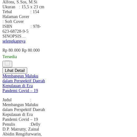
Alfons, S.Sos, M.Si
Ukuran : 15,5 x 23 cm
Tebal : 154
Halaman Cover
: Soft Cover
ISBN : 978-
623-68728-9-5
SINOPSIS…
selengkapnya
Rp 80.000
Rp 80.000
Tersedia
Lihat Detail
Membangun Maluku
dalam Perspektif Daerah
Kepulauan di Era
Pandemi Covid – 19
Judul :
Membangun Maluku
dalam Perspektif Daerah
Kepulauan di Era
Pandemi Covid – 19
Penulis :Delly
D.P. Matrutty, Zainal
Abidin Rengifurwarin,