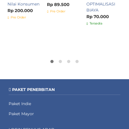
Nilai Konsumen
OPTIMALISASI
T
Rp 89.500
BIAYA
D
Rp 200.000
Pre Order
T
Rp 70.000
Pre Order
A
Tersedia
K
K
R
PAKET PENERBITAN
Paket Indie
Paket Mayor