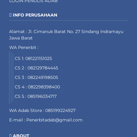
LOGIN PENULIS ADAB
INFO PERUSAHAAN
Alamat : Jl. Cimanuk Barat No. 27 Sindang Indramayu
Jawa Barat
WA Penerbit :
CS 1: 081221151025
CS 2 : 082129784445
CS 3 : 082249198505
CS 4 : 082298398400
CS 5 : 085196034717
WA Adab Store : 085199224927
E-mail : Penerbitadab@gmail.com
ABOUT