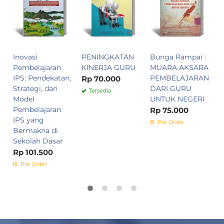
K
M
B
R
Inovasi
PENINGKATAN
Bunga Rampai :
Pembelajaran
KINERJA GURU
MUARA AKSARA
IPS: Pendekatan,
PEMBELAJARAN
Rp 70.000
Strategi, dan
DARI GURU
Tersedia
Model
UNTUK NEGERI
Pembelajaran
Rp 75.000
IPS yang
Pre Order
Bermakna di
Sekolah Dasar
Rp 101.500
Pre Order