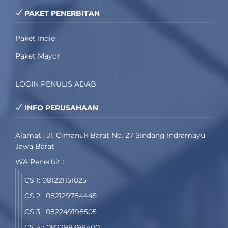
PAKET PENERBITAN
Paket Indie
Paket Mayor
LOGIN PENULIS ADAB
INFO PERUSAHAAN
Alamat : Jl. Cimanuk Barat No. 27 Sindang Indramayu
Jawa Barat
WA Penerbit :
CS 1: 081221151025
CS 2 : 082129784445
CS 3 : 082249198505
CS 4 : 082298398400