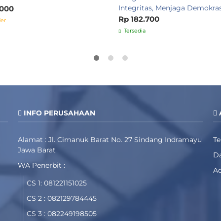
Integritas, Menjaga Demokras
.000
Rp 182.700
er
Tersedia
INFO PERUSAHAAN
Alamat : Jl. Cimanuk Barat No. 27 Sindang Indramayu
T
Jawa Barat
Da
WA Penerbit :
Ad
CS 1: 081221151025
CS 2 : 082129784445
CS 3 : 082249198505