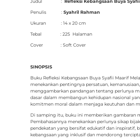
Judul :
Refleksi Kebangsaan Buya Syafii
Penulis :
Syahril Rahman
Ukuran : 14 x 20 cm
Tebal : 225 Halaman
Cover : Soft Cover
SINOPSIS
Buku Refleksi Kebangsaan Buya Syafii Maarif Me
menekankan pentingnya persatuan, kemanusiaan, d
menggambarkan pandangan tentang perlunya mas
dasar dalam membangun kehidupan nasional yang 
komitmen moral dalam menjaga keutuhan dan ma
Di samping itu, buku ini memberikan gambaran m
Pembahasannya menekankan perlunya sikap bijak 
pendekatan yang bersifat edukatif dan inspiratif
kebangsaan yang inklusif dan mendorong tercipta