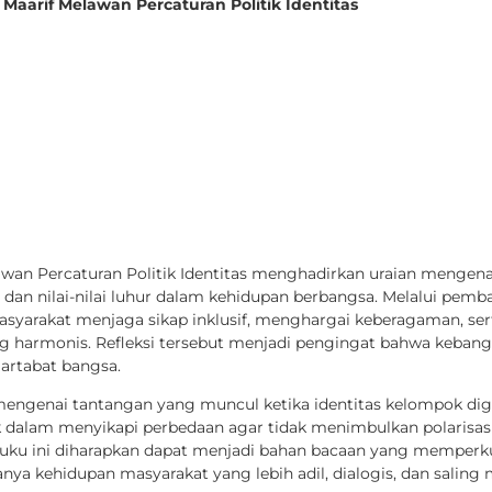
 Maarif Melawan Percaturan Politik Identitas
lawan Percaturan Politik Identitas menghadirkan uraian menge
an nilai-nilai luhur dalam kehidupan berbangsa. Melalui pemb
yarakat menjaga sikap inklusif, menghargai keberagaman, se
harmonis. Refleksi tersebut menjadi pengingat bahwa kebangs
rtabat bangsa.
engenai tantangan yang muncul ketika identitas kelompok digu
dalam menyikapi perbedaan agar tidak menimbulkan polarisasi 
, buku ini diharapkan dapat menjadi bahan bacaan yang memperku
nya kehidupan masyarakat yang lebih adil, dialogis, dan saling