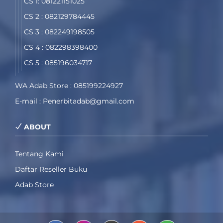
CS 1: 081221151025
CS 2 : 082129784445
CS 3 : 082249198505
CS 4 : 082298398400
CS 5 : 085196034717
WA Adab Store : 085199224927
E-mail : Penerbitadab@gmail.com
ABOUT
Tentang Kami
Daftar Reseller Buku
Adab Store