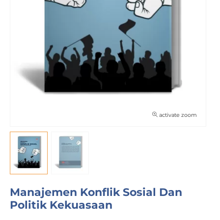
activate zoom
Manajemen Konflik Sosial Dan
Politik Kekuasaan