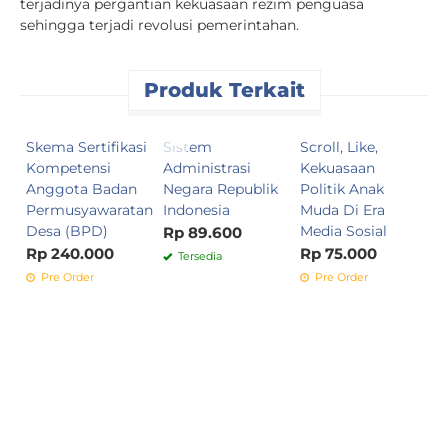
terjadinya pergantian kekuasaan rezim penguasa
sehingga terjadi revolusi pemerintahan.
Produk Terkait
Skema Sertifikasi
Sistem
Scroll, Like,
M
Kompetensi
Administrasi
Kekuasaan
P
Anggota Badan
Negara Republik
Politik Anak
P
Permusyawaratan
Indonesia
Muda Di Era
R
Desa (BPD)
Media Sosial
Rp 89.600
Rp 240.000
Rp 75.000
Tersedia
Pre Order
Pre Order