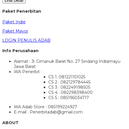
Lihat Detail
Paket Penerbitan
Paket Indie
Paket Mayor
LOGIN PENULIS ADAB
Info Perusahaan
Alamat : Jl. Cimanuk Barat No. 27 Sindang Indramayu
Jawa Barat
WA Penerbit :
CS 1: 081221151025
CS 2 : 082129784445
CS 3 : 082249198505
CS 4 : 082298398400
CS 5 : 085196034717
WA Adab Store : 085199224927
E-mail : Penerbitadab@gmail.com
ABOUT