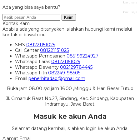
baru saja
Ada yang bisa saya bantu?
baru saja
Kirim
Kontak Kami
Apabila ada yang ditanyakan, silahkan hubungi kami melalui
kontak di bawah ini.
SMS
081221151025
Call Center
081221151025
Whatsapp
Pemesanan
085199224927
Whatsapp
Laras
081221151025
Whatsapp
Dewanty
082129784445
Whatsapp
Fitri
082249198505
Email
penerbitadab@gmail.com
Buka jam 08.00 s/d jam 16.00 ,Minggu & Hari Besar Tutup
Jl. Cimanuk Barat No.27, Sindang, Kec. Sindang, Kabupaten
Indramayu, Jawa Barat.
Masuk ke akun Anda
Selamat datang kembali, silahkan login ke akun Anda.
Alamat Email