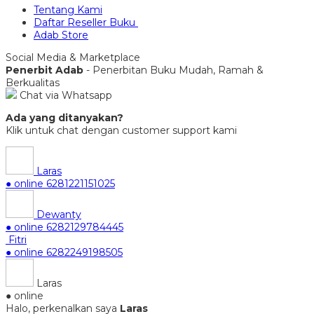
Tentang Kami
Daftar Reseller Buku
Adab Store
Social Media & Marketplace
Penerbit Adab
- Penerbitan Buku Mudah, Ramah &
Berkualitas
Chat via Whatsapp
Ada yang ditanyakan?
Klik untuk chat dengan customer support kami
Laras
● online
6281221151025
Dewanty
● online
6282129784445
Fitri
● online
6282249198505
Laras
● online
Halo, perkenalkan saya
Laras