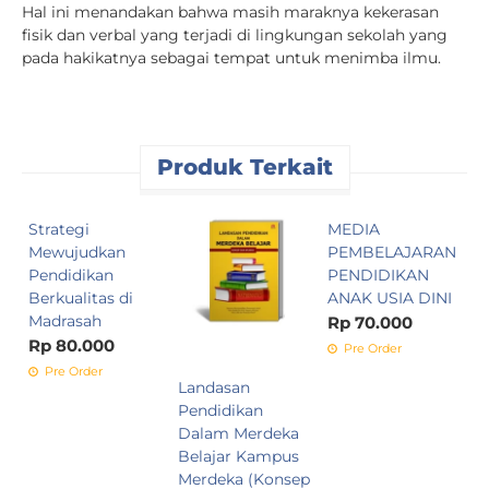
Hal ini menandakan bahwa masih maraknya kekerasan
fisik dan verbal yang terjadi di lingkungan sekolah yang
pada hakikatnya sebagai tempat untuk menimba ilmu.
Produk Terkait
Strategi
MEDIA
M
Mewujudkan
PEMBELAJARAN
A
Pendidikan
PENDIDIKAN
T
Berkualitas di
ANAK USIA DINI
D
Madrasah
P
Rp 70.000
A
Rp 80.000
Pre Order
D
Pre Order
Landasan
K
Pendidikan
R
Dalam Merdeka
Belajar Kampus
Merdeka (Konsep