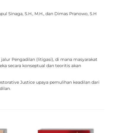
apul Sinaga, S.H., M.H., dan Dimas Pranowo, S.H
jalur Pengadilan (litigasi), di mana masyarakat
a secara konseptual dan teoritis akan
orative Justice upaya pemulihan keadilan dari
ilan.
PATRONAS
PERSPEKT