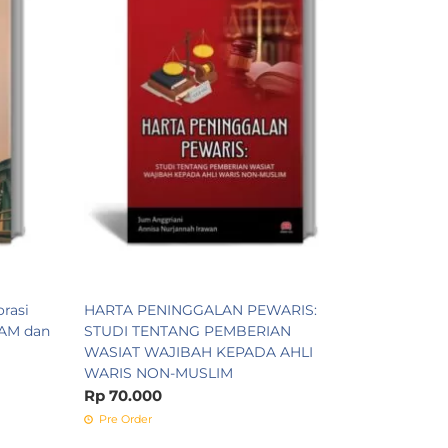
Rp 70.00
Tersedia
rasi
HARTA PENINGGALAN PEWARIS:
HAM dan
STUDI TENTANG PEMBERIAN
WASIAT WAJIBAH KEPADA AHLI
WARIS NON-MUSLIM
Rp 70.000
Pre Order