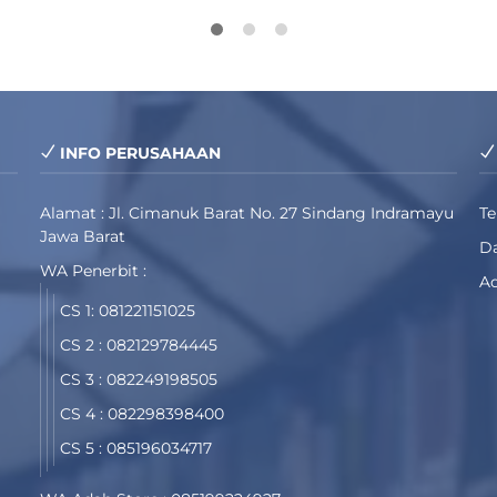
INFO PERUSAHAAN
Alamat : Jl. Cimanuk Barat No. 27 Sindang Indramayu
T
Jawa Barat
Da
WA Penerbit :
Ad
CS 1: 081221151025
CS 2 : 082129784445
CS 3 : 082249198505
CS 4 : 082298398400
CS 5 : 085196034717