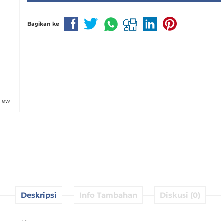
Bagikan ke
view
Deskripsi
Info Tambahan
Diskusi (0)