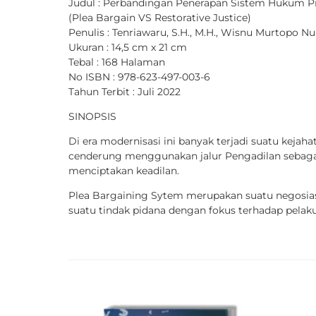
Judul : Perbandingan Penerapan Sistem Hukum Pr
(Plea Bargain VS Restorative Justice)
Penulis : Tenriawaru, S.H., M.H., Wisnu Murtopo N
Ukuran : 14,5 cm x 21 cm
Tebal : 168 Halaman
No ISBN : 978-623-497-003-6
Tahun Terbit : Juli 2022
SINOPSIS
Di era modernisasi ini banyak terjadi suatu kejah
cenderung menggunakan jalur Pengadilan sebagai
menciptakan keadilan.
Plea Bargaining Sytem merupakan suatu negosias
suatu tindak pidana dengan fokus terhadap pelak