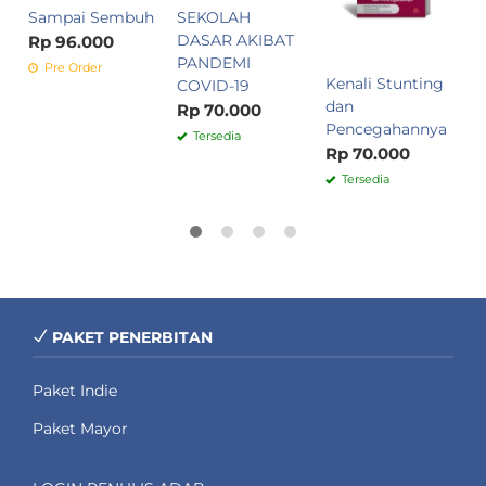
Sampai Sembuh
SEKOLAH
L
DASAR AKIBAT
E
Rp 96.000
PANDEMI
(
Pre Order
Kenali Stunting
COVID-19
R
dan
Rp 70.000
Pencegahannya
Tersedia
Rp 70.000
Tersedia
PAKET PENERBITAN
Paket Indie
Paket Mayor