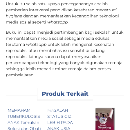
Untuk itu salah satu upaya pencegahannya adalah
pemberian intervensi pendidikan kesehatan
menstrual
hygiene
dengan memanfaatkan kecanggihan teknologi
media sosial seperti
whatsapp
.
Buku ini dapat menjadi pertimbangan bagi sekolah untuk
memanfaatkan media sosial sebagai media edukasi
terutama
whatsapp
untuk lebih mengenal kesehatan
reproduksi atau membahas isu sensitif di bidang
reproduksi lainnya karena dapat menyesuaikan
perkembangan teknologi yang banyak digunakan remaja
sehingga lebih menarik minat remaja dalam proses
pembelajaran.
Produk Terkait
MEMAHAMI
MASALAH
A
TUBERKULOSIS
STATUS GIZI
K
ANAK Temukan
LEBIH PADA
P
Solusi dan Obati
ANAK USIA
S