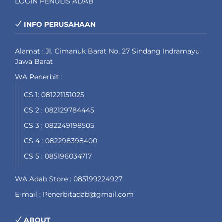
LOGIN PENULIS ADAB
INFO PERUSAHAAN
Alamat : Jl. Cimanuk Barat No. 27 Sindang Indramayu
Jawa Barat
WA Penerbit :
CS 1: 081221151025
CS 2 : 082129784445
CS 3 : 082249198505
CS 4 : 082298398400
CS 5 : 085196034717
WA Adab Store : 085199224927
E-mail : Penerbitadab@gmail.com
ABOUT