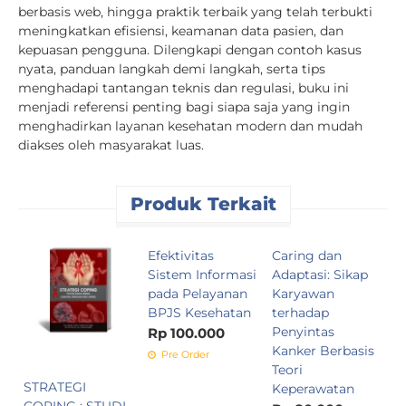
berbasis web, hingga praktik terbaik yang telah terbukti
meningkatkan efisiensi, keamanan data pasien, dan
kepuasan pengguna. Dilengkapi dengan contoh kasus
nyata, panduan langkah demi langkah, serta tips
menghadapi tantangan teknis dan regulasi, buku ini
menjadi referensi penting bagi siapa saja yang ingin
menghadirkan layanan kesehatan modern dan mudah
diakses oleh masyarakat luas.
Produk Terkait
Efektivitas
Caring dan
A
Sistem Informasi
Adaptasi: Sikap
P
pada Pelayanan
Karyawan
(
BPJS Kesehatan
terhadap
B
Penyintas
K
Rp 100.000
Kanker Berbasis
R
Pre Order
Teori
STRATEGI
Keperawatan