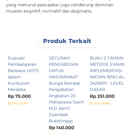
yang menurut para pakar juga cenderung dominan
muatan kognitif, normatif dan dogmatis.
Produk Terkait
Evaluasi
SECURAH
BUKU 2 TAHSIN
B
Pembelajaran
PENGABDIAN
METODE SYAMIL
D
Berbasis HOTS
UNTUK
IMPLEMENTASI
B
dalam
MASYARAKAT
MATAN IBNU AL-
R
Kurikulum
Bunga Rampai
JAZARIY : LEVEL
Merdeka
Pengabdian
DASAR
Angkatan 20
Rp 75.000
Rp 251.000
Mahasiswa Sjech
Pre Order
Pre Order
M.D Jamil
Djambek
Bukittinggi
Rp 140.000