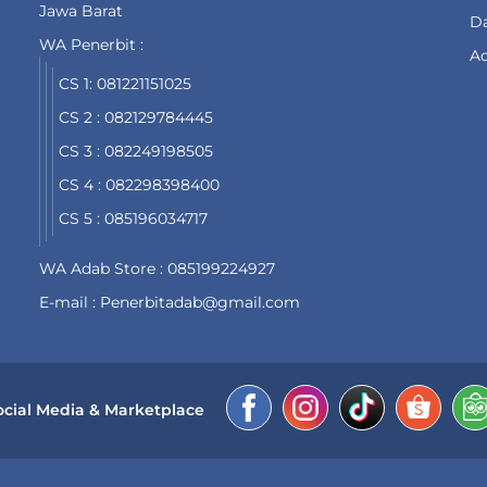
Jawa Barat
Da
WA Penerbit :
Ad
CS 1: 081221151025
CS 2 : 082129784445
CS 3 : 082249198505
CS 4 : 082298398400
CS 5 : 085196034717
WA Adab Store : 085199224927
E-mail : Penerbitadab@gmail.com
ocial Media & Marketplace