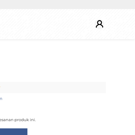
r
m
sanan produk ini.