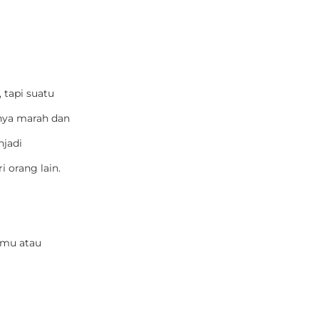
 tapi suatu
nya marah dan
njadi
i orang lain.
amu atau