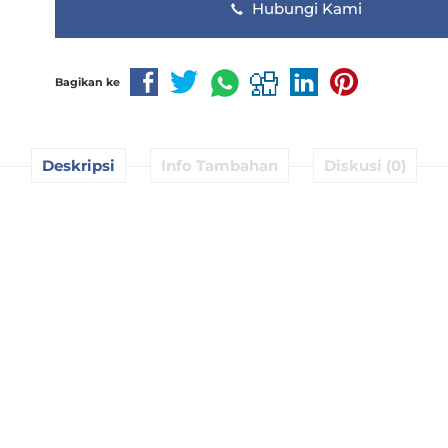
Hubungi Kami
Bagikan ke
Deskripsi
Info Tambahan
Diskusi (0)