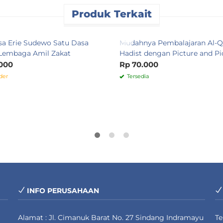
Produk Terkait
a Erie Sudewo Satu Dasa
Mudahnya Pembalajaran Al-Q
Lembaga Amil Zakat
Hadist dengan Picture and Pi
000
Rp 70.000
der
Tersedia
INFO PERUSAHAAN
Alamat : Jl. Cimanuk Barat No. 27 Sindang Indramayu
T