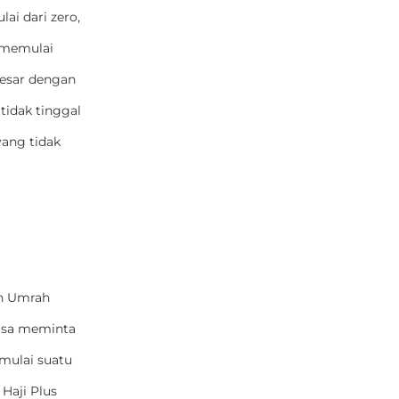
ai dari zero,
l memulai
besar dengan
 tidak tinggal
yang tidak
an Umrah
iasa meminta
mulai suatu
 Haji Plus