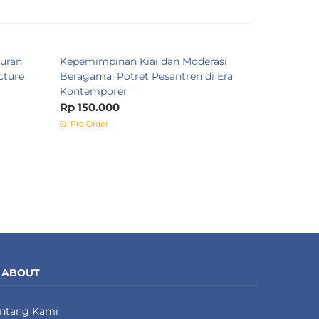
uran
Kepemimpinan Kiai dan Moderasi
Tafsir Tar
cture
Beragama: Potret Pesantren di Era
Rp 104.0
Kontemporer
Tersedia
Rp 150.000
Pre Order
ABOUT
entang Kami